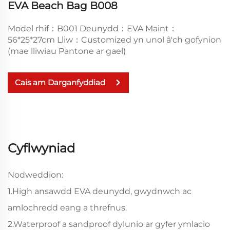
EVA Beach Bag B008
Model rhif：B001 Deunydd：EVA Maint：
56*25*27cm Lliw：Customized yn unol â'ch gofynion
(mae lliwiau Pantone ar gael)
Cais am Darganfyddiad
Cyflwyniad
Nodweddion:
1.High ansawdd EVA deunydd, gwydnwch ac
amlochredd eang a threfnus.
2.Waterproof a sandproof dylunio ar gyfer ymlacio