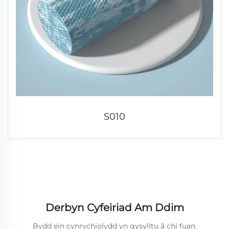
S010
Derbyn Cyfeiriad Am Ddim
Bydd ein cynrychiolydd yn gysylltu â chi fuan.