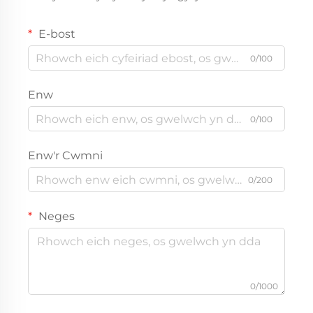
E-bost
0/100
Enw
0/100
Enw'r Cwmni
0/200
Neges
0/1000