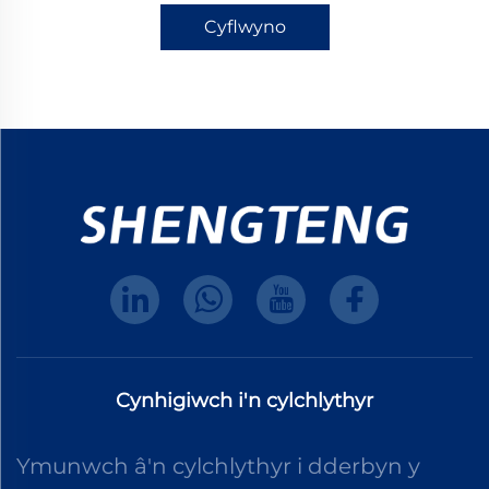
Cyflwyno
Cynhigiwch i'n cylchlythyr
Ymunwch â'n cylchlythyr i dderbyn y