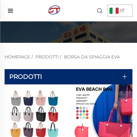
IT
HOMEPAGE
/
PRODOTTI
/
BORSA DA SPIAGGIA EVA
PRODOTTI