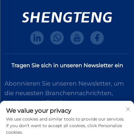
Tragen Sie sich in unseren Newsletter ein
Abonnieren Sie unseren Newsletter, um
die neuesten Branchennachrichten,
Updates und Einblicke von unserem
We value your privacy
Team zu erhalten.
We use cookies and similar tools to provide our services.
If you don't want to accept all cookies, click Personalize
cookies.
Abonnieren