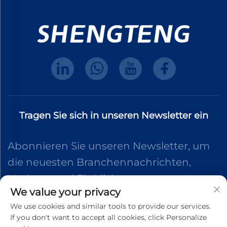
Tragen Sie sich in unseren Newsletter ein
Abonnieren Sie unseren Newsletter, um
die neuesten Branchennachrichten,
Updates und Einblicke von unserem
We value your privacy
Team zu erhalten.
We use cookies and similar tools to provide our services.
If you don't want to accept all cookies, click Personalize