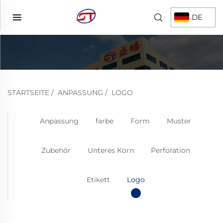
DE
STARTSEITE
/
ANPASSUNG
/
LOGO
Anpassung
farbe
Form
Muster
Zubehör
Unteres Korn
Perforation
Etikett
Logo