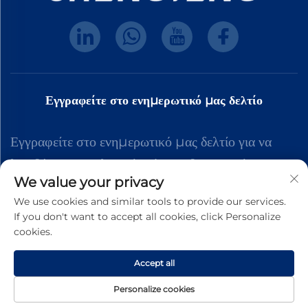
Εγγραφείτε στο ενημερωτικό μας δελτίο
Εγγραφείτε στο ενημερωτικό μας δελτίο για να
λαμβάνετε τα τελευταία νέα της βιομηχανίας,
We value your privacy
ενημερώσεις και πληροφορίες από την ομάδα μας.
We use cookies and similar tools to provide our services.
If you don't want to accept all cookies, click Personalize
cookies.
Εγγραφή
Accept all
Δικαιώματα πνευματικής ιδιοκτησίας © 2025 Dongguan Shengteng Plastic
Personalize cookies
Hardware Products Co., Ltd. Πάντα διατηρούνται.
Πολιτική Απορρήτου