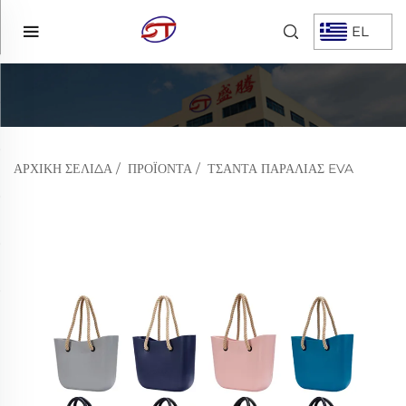
EL
ΑΡΧΙΚΉ ΣΕΛΊΔΑ
/
ΠΡΟΪΌΝΤΑ
/
ΤΣΆΝΤΑ ΠΑΡΑΛΊΑΣ EVA