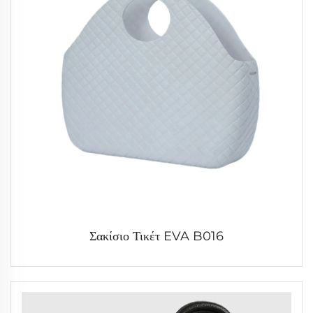
Σακίσιο Τικέτ EVA B016