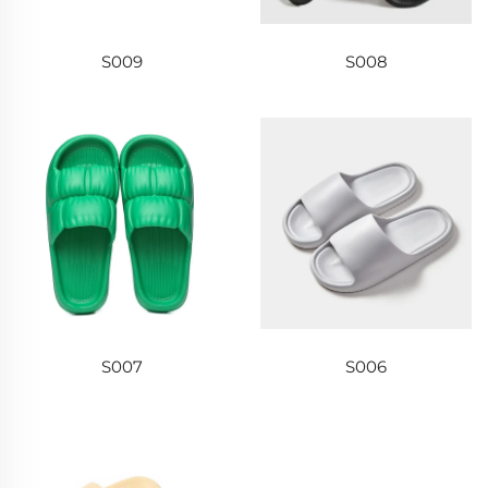
S009
S008
S007
S006