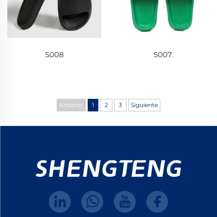
S008
S007
Anterior
1
2
3
Siguiente