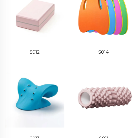
S012
S014