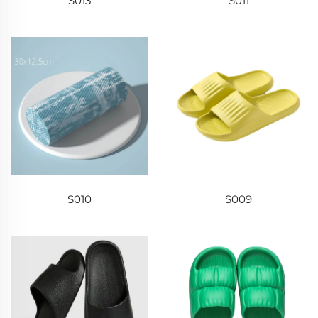
S013
S011
S010
S009