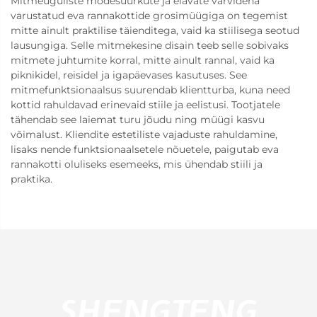
Mitmeuguliste modesuurkute ja elavate värvidena
varustatud eva rannakottide grosimüügiga on tegemist
mitte ainult praktilise täienditega, vaid ka stiilisega seotud
lausungiga. Selle mitmekesine disain teeb selle sobivaks
mitmete juhtumite korral, mitte ainult rannal, vaid ka
piknikidel, reisidel ja igapäevases kasutuses. See
mitmefunktsionaalsus suurendab klientturba, kuna need
kottid rahuldavad erinevaid stiile ja eelistusi. Tootjatele
tähendab see laiemat turu jõudu ning müügi kasvu
võimalust. Kliendite estetiliste vajaduste rahuldamine,
lisaks nende funktsionaalsetele nõuetele, paigutab eva
rannakotti oluliseks esemeeks, mis ühendab stiili ja
praktika.