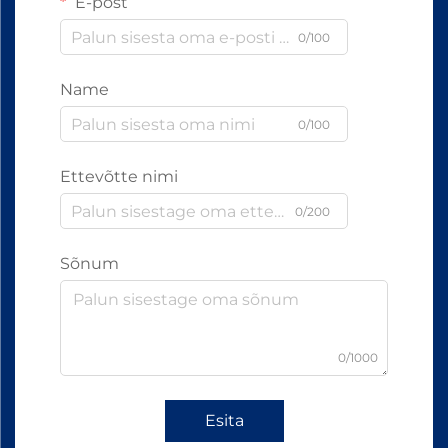
E-post
0/100
Name
0/100
Ettevõtte nimi
0/200
Sõnum
0/1000
Esita