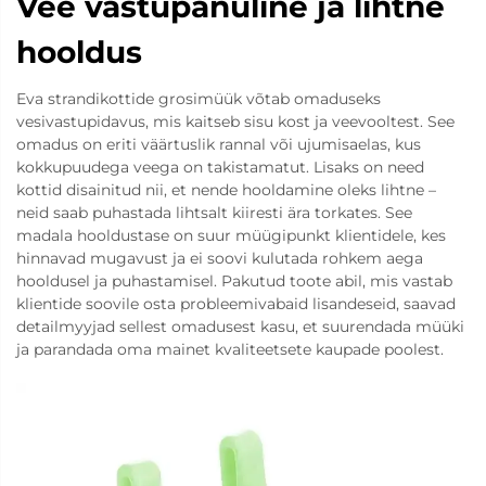
Vee vastupanuline ja lihtne
hooldus
Eva strandikottide grosimüük võtab omaduseks
vesivastupidavus, mis kaitseb sisu kost ja veevooltest. See
omadus on eriti väärtuslik rannal või ujumisaelas, kus
kokkupuudega veega on takistamatut. Lisaks on need
kottid disainitud nii, et nende hooldamine oleks lihtne –
neid saab puhastada lihtsalt kiiresti ära torkates. See
madala hooldustase on suur müügipunkt klientidele, kes
hinnavad mugavust ja ei soovi kulutada rohkem aega
hooldusel ja puhastamisel. Pakutud toote abil, mis vastab
klientide soovile osta probleemivabaid lisandeseid, saavad
detailmyyjad sellest omadusest kasu, et suurendada müüki
ja parandada oma mainet kvaliteetsete kaupade poolest.