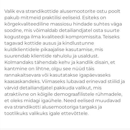
Valik eva strandikottide alusemootorite ostu poolt
pakub mitmeid praktilisi eeliseid. Esiteks on
kõrgekvaliteediline massiosu hindade suhtes väga
soodne, mis võimaldab detailiandjatel osta suurte
kogustega ilma kvaliteedi kompromissita. Teiseks
tagavad kottide ausus ja kindlustunne
kuldklientidele pikaajalise kasutamise, mis
suurendab klientide rahulolu ja usaldust.
Kolmandaks tähendab kehv ja kandlik disain, et
kantmine on lihtne, olgu see nüüd täis
rannakaitsevara või kasutatakse igapäevaseks
kaasaskandeks. Viimaseks lubavad erinevad stiilid ja
värvid detailiandjatel pakkuda valikut, mis
atraktiivne on kõigile demograafilistele rühmadele,
et oleks midagi igaühele. Need eelised muudavad
eva strandikotti alusemootoriga targaks ja
tootlikuks valikuks igale ettevõttele.