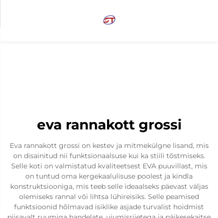
eva rannakott grossi
Eva rannakott grossi on kestev ja mitmekülgne lisand, mis
on disainitud nii funktsionaalsuse kui ka stiili tõstmiseks.
Selle koti on valmistatud kvaliteetsest EVA puuvillast, mis
on tuntud oma kergekaalulisuse poolest ja kindla
konstruktsiooniga, mis teeb selle ideaalseks päevast väljas
olemiseks rannal või lihtsa lühireisiks. Selle peamised
funktsioonid hõlmavad isiklike asjade turvalist hoidmist
piisavalt ruumiga handelate, ujumisriietega ja päikesekaitse