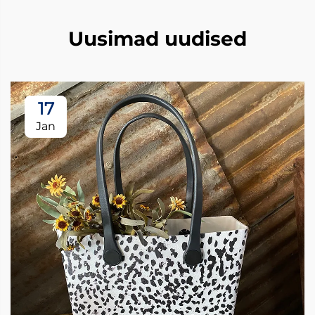
Uusimad uudised
17
Jan