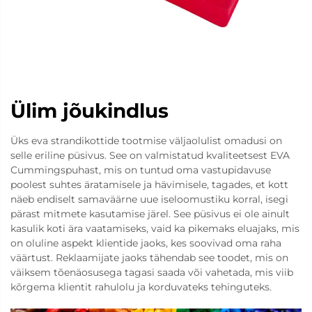
Ülim jõukindlus
Üks eva strandikottide tootmise väljaolulist omadusi on
selle eriline püsivus. See on valmistatud kvaliteetsest EVA
Cummingspuhast, mis on tuntud oma vastupidavuse
poolest suhtes äratamisele ja hävimisele, tagades, et kott
näeb endiselt samaväärne uue iseloomustiku korral, isegi
pärast mitmete kasutamise järel. See püsivus ei ole ainult
kasulik koti ära vaatamiseks, vaid ka pikemaks eluajaks, mis
on oluline aspekt klientide jaoks, kes soovivad oma raha
väärtust. Reklaamijate jaoks tähendab see toodet, mis on
väiksem tõenäosusega tagasi saada või vahetada, mis viib
kõrgema klientit rahulolu ja korduvateks tehinguteks.