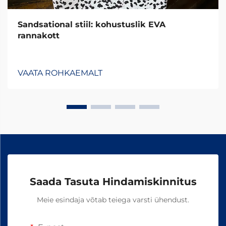
Sandsational stiil: kohustuslik EVA
rannakott
VAATA ROHKAEMALT
Saada Tasuta Hindamiskinnitus
Meie esindaja võtab teiega varsti ühendust.