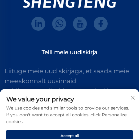
Telli meie uudiskirja
Liituge meie uudiskirjaga, et saada meie
meeskonnalt uusimaid
valdkonnauudiseid, värskendusi ja
We value your privacy
teadmisi.
We use cookies and similar tools to provide our services.
If you don't want to accept all cookies, click Personalize
cookies.
Telli
Accept all