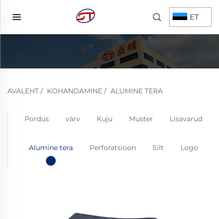
ET
AVALEHT
/
KOHANDAMINE
/
ALUMINE TERA
Pordus
värv
Kuju
Muster
Lisavarud
Alumine tera
Perforatsioon
Silt
Logo