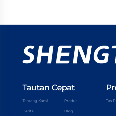
Tautan Cepat
Pr
Tentang Kami
Produk
Tas P
Berita
Blog