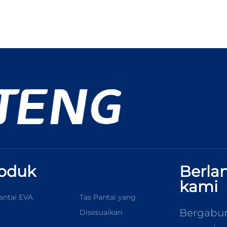
oduk
Berla
kami
antai EVA
Tas Pantai yang
Bergabun
Disesuaikan