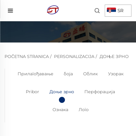
SR
POČETNA STRANICA
/
PERSONALIZACIJA
/
ДОЊЕ ЗРНО
Прилагођавање
боја
Облик
Узорак
Pribor
Доње зрно
Перфорација
Ознака
Лого