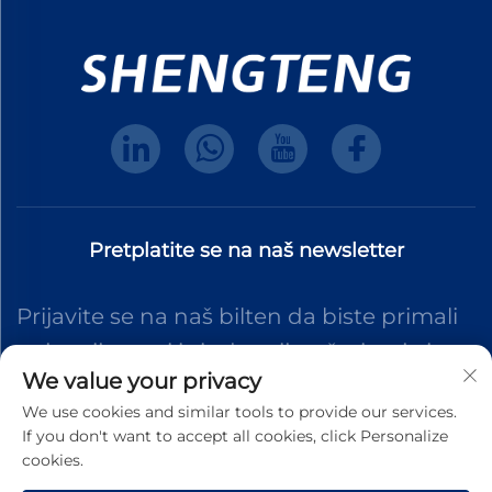
Pretplatite se na naš newsletter
Prijavite se na naš bilten da biste primali
najnovije vesti iz industrije, ažuriranja i
We value your privacy
uvide iz našeg tima.
We use cookies and similar tools to provide our services.
If you don't want to accept all cookies, click Personalize
cookies.
Pretplati se