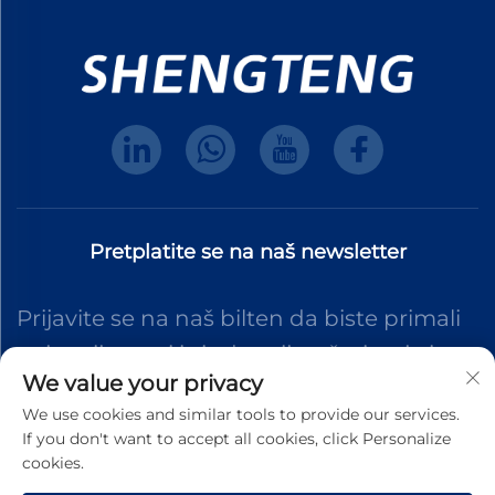
Pretplatite se na naš newsletter
Prijavite se na naš bilten da biste primali
najnovije vesti iz industrije, ažuriranja i
We value your privacy
uvide iz našeg tima.
We use cookies and similar tools to provide our services.
If you don't want to accept all cookies, click Personalize
cookies.
Pretplati se