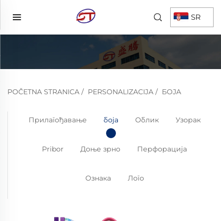
SR
POČETNA STRANICA
/
PERSONALIZACIJA
/
БОЈА
Прилагођавање
боја
Облик
Узорак
Pribor
Доње зрно
Перфорација
Ознака
Лого