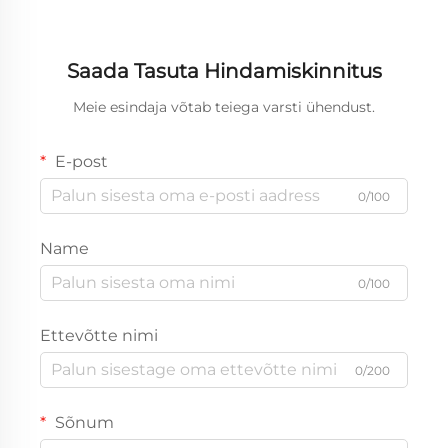
Saada Tasuta Hindamiskinnitus
Meie esindaja võtab teiega varsti ühendust.
E-post
0/100
Name
0/100
Ettevõtte nimi
0/200
Sõnum