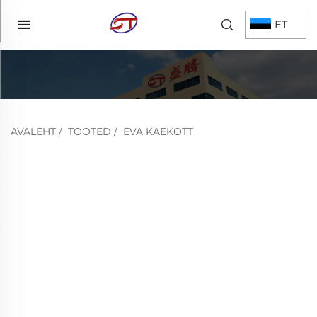
ET
AVALEHT
/
TOOTED
/
EVA KÄEKOTT