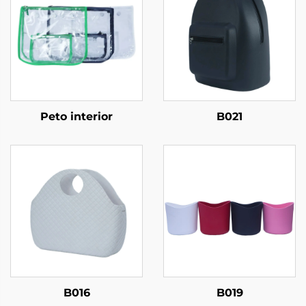
Peto interior
B021
B016
B019