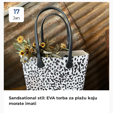
17
Jan
Sandsational stil: EVA torba za plažu koju
morate imati