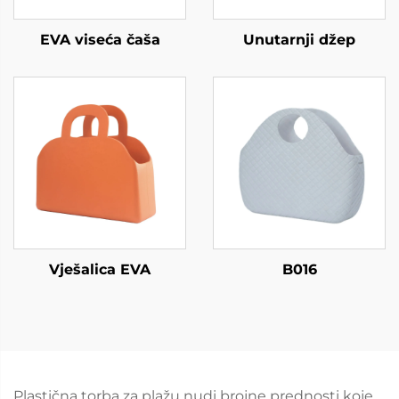
EVA viseća čaša
Unutarnji džep
Vješalica EVA
B016
Plastična torba za plažu nudi brojne prednosti koje