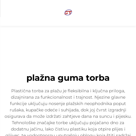
plažna guma torba
Plastična torba za plažu je fleksibilna i ključna priloga,
dizajnirana za funkcionalnost i trajnost. Njezine glavne
funkcije uključuju nosenje plažskih neophodnika poput
rušaka, kupačke odeće i suhijada, dok joj čvrst izgradnji
osigurava da može izdržati zahtjeve dana na suncu i pijesku.
Tehnološke značajke torbe uključuju pojačano dno za
dodatnu jačinu, lako čistivu plastiku koja otpire plijes i
gljivec, te vodootpornu unutrašnju oblogu koja štiti sadržaj