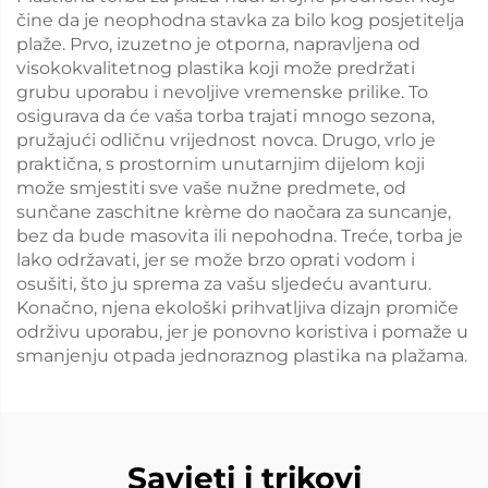
čine da je neophodna stavka za bilo kog posjetitelja
plaže. Prvo, izuzetno je otporna, napravljena od
visokokvalitetnog plastika koji može predržati
grubu uporabu i nevoljive vremenske prilike. To
osigurava da će vaša torba trajati mnogo sezona,
pružajući odličnu vrijednost novca. Drugo, vrlo je
praktična, s prostornim unutarnjim dijelom koji
može smjestiti sve vaše nužne predmete, od
sunčane zaschitne krème do naočara za suncanje,
bez da bude masovita ili nepohodna. Treće, torba je
lako održavati, jer se može brzo oprati vodom i
osušiti, što ju sprema za vašu sljedeću avanturu.
Konačno, njena ekološki prihvatljiva dizajn promiče
održivu uporabu, jer je ponovno koristiva i pomaže u
smanjenju otpada jednoraznog plastika na plažama.
Savjeti i trikovi