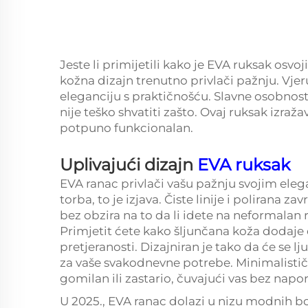
Jeste li primijetili kako je EVA ruksak os
kožna dizajn trenutno privlači pažnju. Vjeru
eleganciju s praktičnošću. Slavne osobnost
nije teško shvatiti zašto. Ovaj ruksak izra
potpuno funkcionalan.
Uplivajući dizajn
EVA ruksak
EVA ranac privlači vašu pažnju svojim el
torba, to je izjava. Čiste linije i polirana 
bez obzira na to da li idete na neformalan
Primjetit ćete kako šljunčana koža dodaje 
pretjeranosti. Dizajniran je tako da će se l
za vaše svakodnevne potrebe. Minimalističk
gomilan ili zastario, čuvajući vas bez napora
U 2025., EVA ranac dolazi u nizu modnih bo