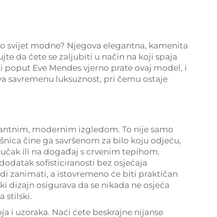
vojio svijet modne? Njegova elegantna, kamenita
jte da ćete se zaljubiti u način na koji spaja
i poput Eve Mendes vjerno prate ovaj model, i
žava savremenu luksuznost, pri čemu ostaje
egantnim, modernim izgledom. To nije samo
završnica čine ga savršenom za bilo koju odjeću,
 ručak ili na događaj s crvenim tepihom.
dodatak sofisticiranosti bez osjećaja
judi zanimati, a istovremeno će biti praktičan
i dizajn osigurava da se nikada ne osjeća
 stilski.
ja i uzoraka. Naći ćete beskrajne nijanse