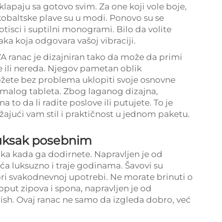
klapaju sa gotovo svim. Za one koji vole boje,
obaltske plave su u modi. Ponovo su se
 otisci i suptilni monogrami. Bilo da volite
saka koja odgovara vašoj vibraciji.
A ranac je dizajniran tako da može da primi
e ili nereda. Njegov pametan oblik
žete bez problema uklopiti svoje osnovne
i malog tableta. Zbog laganog dizajna,
a to da li radite poslove ili putujete. To je
žajući vam stil i praktičnost u jednom paketu.
ruksak posebnim
aka kada ga dodirnete. Napravljen je od
ća luksuzno i traje godinama. Šavovi su
 pri svakodnevnoj upotrebi. Ne morate brinuti o
oput zipova i spona, napravljen je od
ish. Ovaj ranac ne samo da izgleda dobro, već