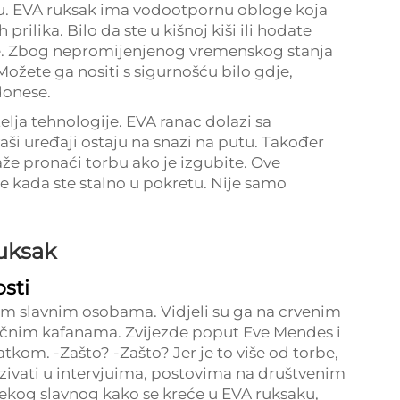
du. EVA ruksak ima vodootpornu obloge koja
prilika. Bilo da ste u kišnoj kiši ili hodate
uhe. Zbog nepromijenjenog vremenskog stanja
Možete ga nositi s sigurnošću bilo gdje,
donese.
telja tehnologije. EVA ranac dolazi sa
i uređaji ostaju na snazi na putu. Također
e pronaći torbu ako je izgubite. Ove
e kada ste stalno u pokretu. Nije samo
ruksak
osti
nim slavnim osobama. Vidjeli su ga na crvenim
ičnim kafanama. Zvijezde poput Eve Mendes i
atkom. -Zašto? -Zašto? Jer je to više od torbe,
azivati u intervjuima, postovima na društvenim
ekog slavnog kako se kreće u EVA ruksaku,