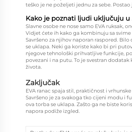
teško je ne poželjeti jednu za sebe. Postao 
Kako je poznati ljudi uključuju u s
Slavne osobe ne nose samo EVA ruksak, on
Vidjet ćete ih kako ga kombinuju sa svime 
Savršeno za njihov naporan raspored. Bilo d
se uklapa. Neki ga koriste kako bi pri puto
njegove tehnološki prihvatljive funkcije, p
povezani i na putu. To je svestran dodata
života.
Zaključak
EVA ranac spaja stil, praktičnost i vrhuns
Savršeno je za svakoga tko cijeni modu i fun
ova torba se uklapa. Zašto ga ne biste kori
napora podiže izgled.