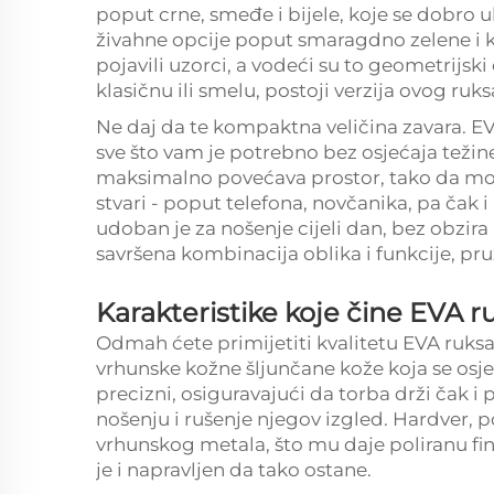
poput crne, smeđe i bijele, koje se dobro u
živahne opcije poput smaragdno zelene i k
pojavili uzorci, a vodeći su to geometrijski
klasičnu ili smelu, postoji verzija ovog ruk
Ne daj da te kompaktna veličina zavara. EV
sve što vam je potrebno bez osjećaja težin
maksimalno povećava prostor, tako da mo
stvari - poput telefona, novčanika, pa čak 
udoban je za nošenje cijeli dan, bez obzira n
savršena kombinacija oblika i funkcije, pru
Karakteristike koje čine EVA 
Odmah ćete primijetiti kvalitetu EVA ruks
vrhunske kožne šljunčane kože koja se osje
precizni, osiguravajući da torba drži čak i
nošenju i rušenje njegov izgled. Hardver, p
vrhunskog metala, što mu daje poliranu fin
je i napravljen da tako ostane.