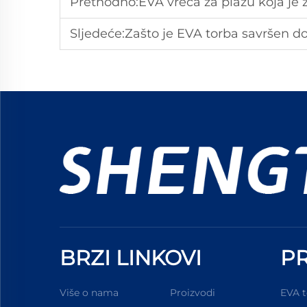
Prethodno:
EVA vreća za plažu koja je 
Sljedeće:
Zašto je EVA torba savršen do
BRZI LINKOVI
PR
Više o nama
Proizvodi
EVA t