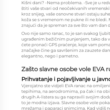
Kišni dani? -Nema problema. -Sve je u re
štiti vaše stvari od neočekivanih vremenskih 
kroz snijeg, vaše osnovne stvari ostaju s
koža se s vremenom ne pukne ili ne bledi. 
znajući da je spreman za sve što vam dan 
Ovo nije samo ranac, to je san svakog ljubi
ugrađenim bežičnim punjenjem, tako da vaš
ćete pronaći GPS praćenje, koje vam pomaž
značajke čine ga savršenim za zauzete dan
elegantno, nego i pametno.
Zašto slavne osobe vole EVA 
Prihvatanje i pojavljivanje u javn
Vjerojatno ste vidjeli EVA ranac na omilje
tepihima, na aerodromima, pa čak i na ob
drugih A-listera su ga napravili svojim dod
to je modna izjava. Slavne osobe vole pok
mrežama i paparaci snimcima. Kad vidiš n