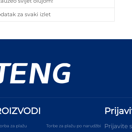
zauzeo svijet olujom!
datak za svaki izlet
OIZVODI
Prijav
Prijavite 
orba za plažu
Torbe za plažu po narudžbi