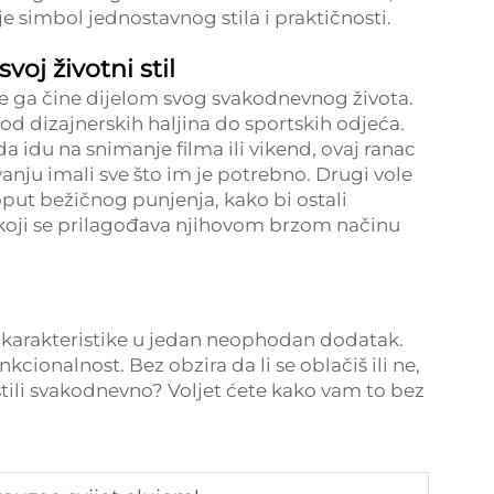
je simbol jednostavnog stila i praktičnosti.
voj životni stil
e ga čine dijelom svog svakodnevnog života.
od dizajnerskih haljina do sportskih odjeća.
a idu na snimanje filma ili vikend, ovaj ranac
vanju imali sve što im je potrebno. Drugi vole
oput bežičnog punjenja, kako bi ostali
k koji se prilagođava njihovom brzom načinu
ke karakteristike u jedan neophodan dodatak.
kcionalnost. Bez obzira da li se oblačiš ili ne,
stili svakodnevno? Voljet ćete kako vam to bez