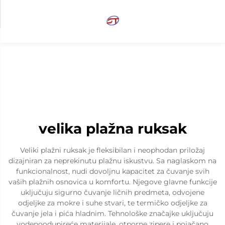
velika plažna ruksak
Veliki plažni ruksak je fleksibilan i neophodan priložaj
dizajniran za neprekinutu plažnu iskustvu. Sa naglaskom na
funkcionalnost, nudi dovoljnu kapacitet za čuvanje svih
vaših plažnih osnovica u komfortu. Njegove glavne funkcije
uključuju sigurno čuvanje ličnih predmeta, odvojene
odjeljke za mokre i suhe stvari, te termičko odjeljke za
čuvanje jela i pića hladnim. Tehnološke značajke uključuju
vodenoodupireće materijale, otporne zipere i pojačano