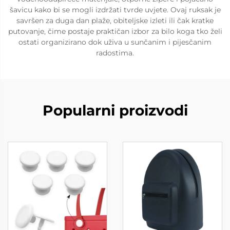
šavicu kako bi se mogli izdržati tvrde uvjete. Ovaj ruksak je
savršen za duga dan plaže, obiteljske izleti ili čak kratke
putovanje, čime postaje praktičan izbor za bilo koga tko želi
ostati organizirano dok uživa u sunčanim i pijesčanim
radostima.
Popularni proizvodi