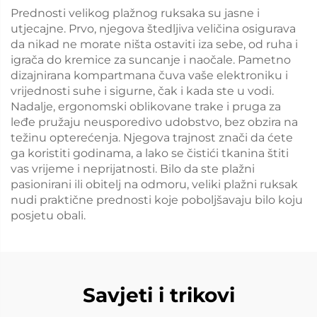
Prednosti velikog plažnog ruksaka su jasne i
utjecajne. Prvo, njegova štedljiva veličina osigurava
da nikad ne morate ništa ostaviti iza sebe, od ruha i
igrača do kremice za suncanje i naočale. Pametno
dizajnirana kompartmana čuva vaše elektroniku i
vrijednosti suhe i sigurne, čak i kada ste u vodi.
Nadalje, ergonomski oblikovane trake i pruga za
leđe pružaju neusporedivo udobstvo, bez obzira na
težinu opterećenja. Njegova trajnost znači da ćete
ga koristiti godinama, a lako se čistići tkanina štiti
vas vrijeme i neprijatnosti. Bilo da ste plažni
pasionirani ili obitelj na odmoru, veliki plažni ruksak
nudi praktične prednosti koje poboljšavaju bilo koju
posjetu obali.
Savjeti i trikovi