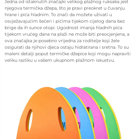
Jedna od istaknutih značajki velikog plažnog ruksaka jest
njegova termička džepa, što je pravi preokret u čuvanju
hrane i pića hladnim. To znači da možete uživati u
osvježavajućim šećeri i pićima tijekom cijelog dana bez
brige da ih sunce otopi. Ugodnost imanja hladnih pića
tijekom vrućeg dana na plaži ne može biti preocjenjena, a
ova značajka je posebno vrijedna za roditelje koji žele
osigurati da njihovi djeca ostaju hidratirana i sretna. To su
maleni detalji poput termičke džepice koji mogu napraviti
veliku razliku u vašem ukupnom plažnom iskustvu.