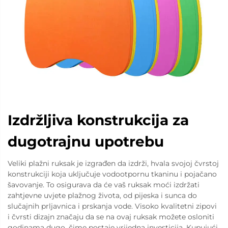
Izdržljiva konstrukcija za
dugotrajnu upotrebu
Veliki plažni ruksak je izgrađen da izdrži, hvala svojoj čvrstoj
konstrukciji koja uključuje vodootpornu tkaninu i pojačano
šavovanje. To osigurava da će vaš ruksak moći izdržati
zahtjevne uvjete plažnog života, od pijeska i sunca do
slučajnih prljavnica i prskanja vode. Visoko kvalitetni zipovi
i čvrsti dizajn značaju da se na ovaj ruksak možete osloniti
godinama dugo, čime postaje vrijedna investicija. Kupujući