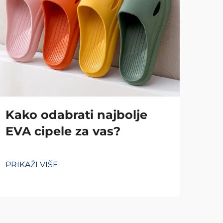
Kako odabrati najbolje
Ka
EVA cipele za vas?
koj
PRIKAŽI VIŠE
PRIK