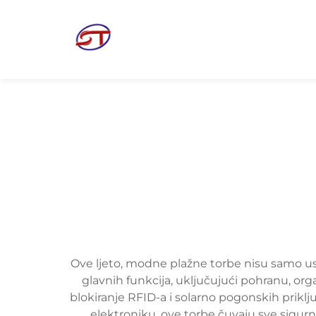
Ove ljeto, modne plažne torbe nisu samo uspj
glavnih funkcija, uključujući pohranu, or
blokiranje RFID-a i solarno pogonskih priklj
elektroniku, ove torbe čuvaju sve sigurn