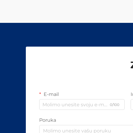
E-mail
0/100
Poruka