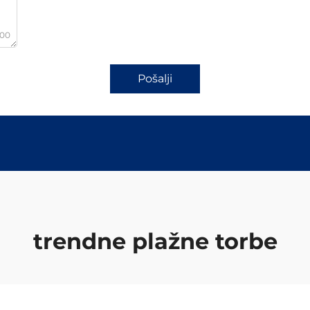
000
Pošalji
trendne plažne torbe