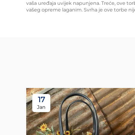
vaša uređaja uvijek napunjena. Treće, ove tor
vašeg opreme laganim. Svrha je ove torbe nije
17
Jan