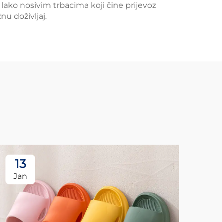
 lako nosivim trbacima koji čine prijevoz
u doživljaj.
13
1
Jan
Ja