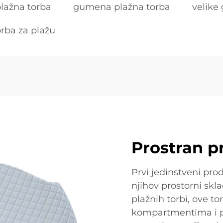
plažna torba
gumena plažna torba
velike
orba za plažu
Prostran p
Prvi jedinstveni prod
njihov prostorni skla
plažnih torbi, ove to
kompartmentima i 