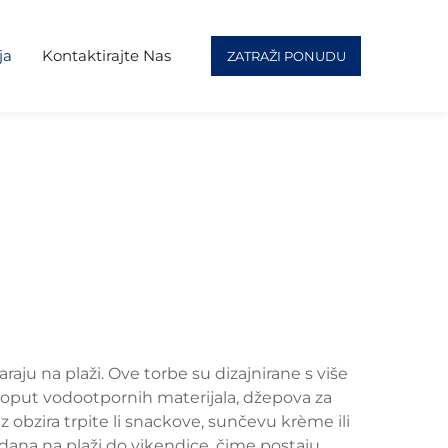
ja
Kontaktirajte Nas
ZATRAŽI PONUDU
aju na plaži. Ove torbe su dizajnirane s više
 poput vodootpornih materijala, džepova za
 obzira trpite li snackove, sunčevu krème ili
 dana na plaži do vikendice, čime postaju