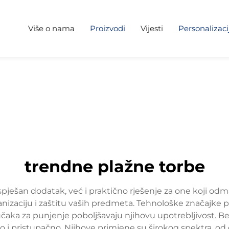
Više o nama
Proizvodi
Vijesti
Personalizaci
trendne plažne torbe
ešan dodatak, već i praktično rješenje za one koji odmar
ganizaciju i zaštitu vaših predmeta. Tehnološke značajke
učaka za punjenje poboljšavaju njihovu upotrebljivost. Bez
o i pristupačno. Njihove primjene su širokog spektra, od