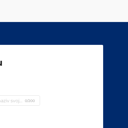
u
0/200