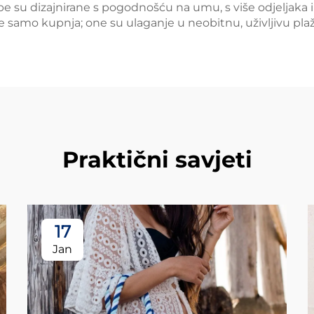
be su dizajnirane s pogodnošću na umu, s više odjeljaka i
 samo kupnja; one su ulaganje u neobitnu, uživljivu plažn
Praktični savjeti
17
Jan