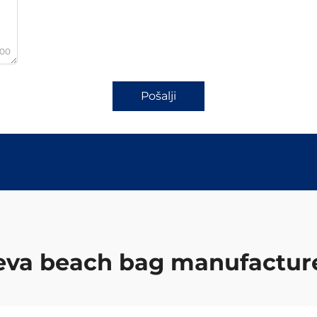
000
Pošalji
eva beach bag manufactur