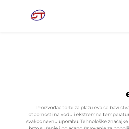
Proizvođač torbi za plažu eva se bavi stv
otpornosti na vodu i ekstremne temperature.
svakodnevnu uporabu. Tehnološke značajke uk
brzo sušenje i pojačano šavovanje za poboljš