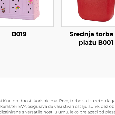
B019
Srednja torba
plažu B001
tične prednosti korisnicima. Prvo, torbe su izuzetno lagan
ter EVA osigurava da vaši stvari ostaju suhe, bez obzira je
izajnirane s versatile nost' u umu, lako prelazeći od p