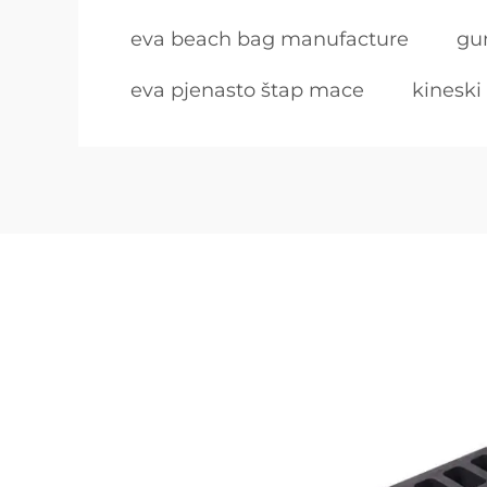
eva beach bag manufacture
gum
eva pjenasto štap mace
kineski