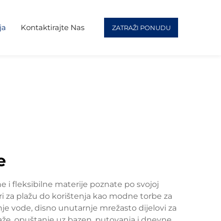
ja
Kontaktirajte Nas
ZATRAŽI PONUDU
e
e i fleksibilne materije poznate po svojoj
ri za plažu do korištenja kao modne torbe za
e vode, disno unutarnje mrežasto dijelovi za
plaže, opuštanje uz bazen, putovanja i dnevne