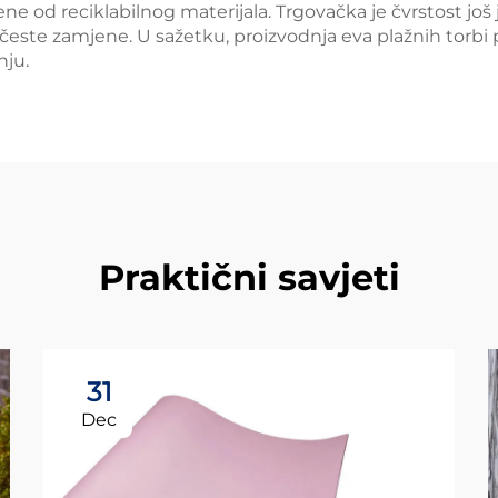
jene od reciklabilnog materijala. Trgovačka je čvrstost jo
 česte zamjene. U sažetku, proizvodnja eva plažnih torbi
nju.
Praktični savjeti
31
Dec