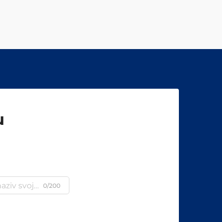
u
0/200