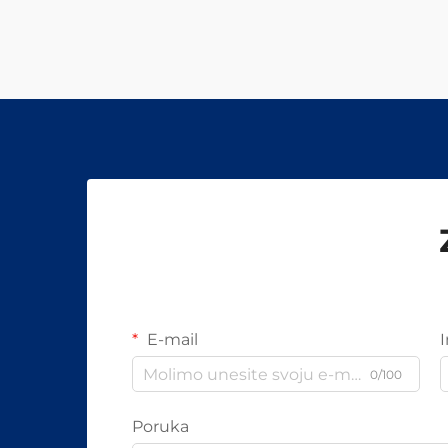
E-mail
0/100
Poruka