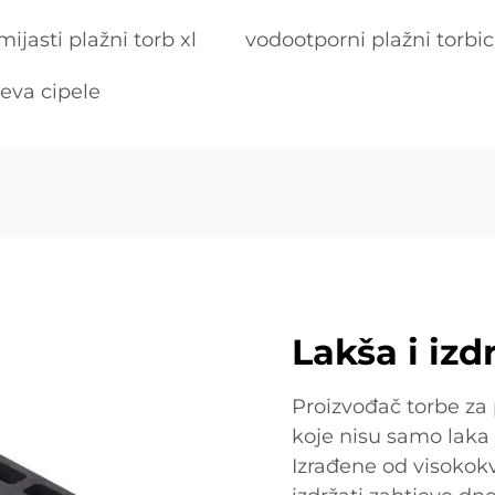
ijasti plažni torb xl
vodootporni plažni torbi
 eva cipele
Lakša i izd
Proizvođač torbe za 
koje nisu samo laka 
Izrađene od visokok