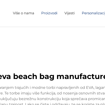
Više o nama
Proizvodi
Vijesti
Personalizaci
eva beach bag manufactur
aranjem trajućih i modne torbi napravljenih od EVA, lagan
 Te torbe imaju više funkcija, od nosenja osnovnih stva
ljučuju bezrežnu konstrukciju koja sprečava promicanj
anu trajnost. Lako se čiste i održavaju, te se koriste za 