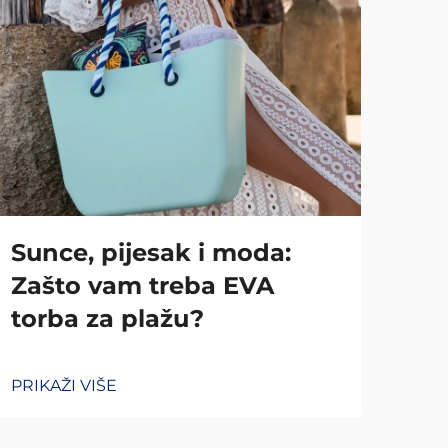
Sunce, pijesak i moda:
Za
Zašto vam treba EVA
sa
torba za plažu?
sti
PRIKAŽI VIŠE
PRIK