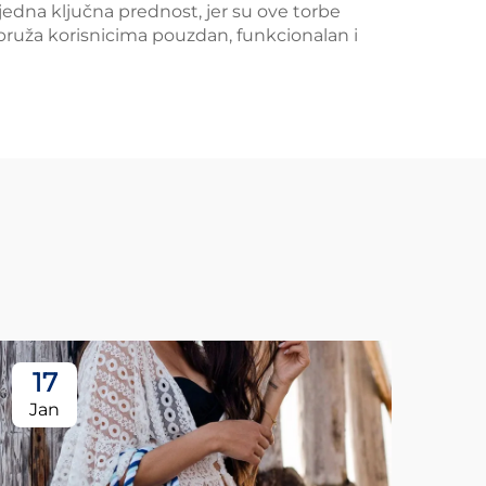
š jedna ključna prednost, jer su ove torbe
 pruža korisnicima pouzdan, funkcionalan i
17
1
Jan
Ja