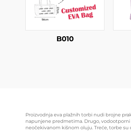
B010
Proizvodnja eva plažnih torbi nudi brojne prak
napunjene predmetima. Drugo, vodootporni karak
neočekivanom kišnom oluju. Treće, torbe su d