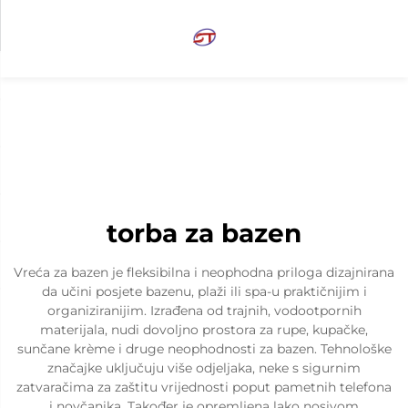
torba za bazen
Vreća za bazen je fleksibilna i neophodna priloga dizajnirana
da učini posjete bazenu, plaži ili spa-u praktičnijim i
organiziranijim. Izrađena od trajnih, vodootpornih
materijala, nudi dovoljno prostora za rupe, kupačke,
sunčane krème i druge neophodnosti za bazen. Tehnološke
značajke uključuju više odjeljaka, neke s sigurnim
zatvaračima za zaštitu vrijednosti poput pametnih telefona
i novčanika. Također je opremljena lako nosivom