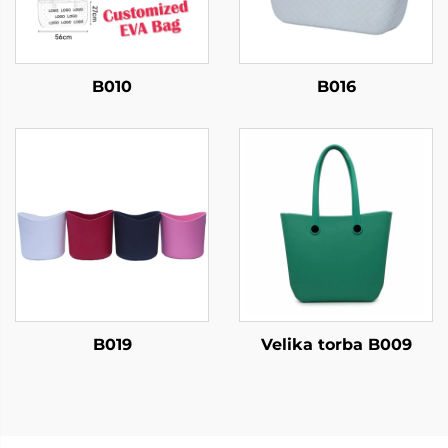
B010
B016
B019
Velika torba B009