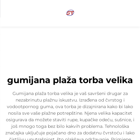
gumijana plaža torba velika
Gumijana plaža torba velika je vaš savršeni drugar za
nezabrinutu plažnu iskustvu. Izrađena od čvrstog i
vodootpornog guma, ova torba je dizajnirana kako bi lako
nosila sve vaše plažne potrepštine. Njena velika kapacitet
osigurava da možete staviti rupe, kupačke odeću, sušnice, i
još mnogo toga bez bilo kakvih problema. Tehnološka
značajka uključuje pojačano dno za dodatnu čvrstoću i lako
čistljivu unutrašnjost, što olakšava održavanje. Primjene