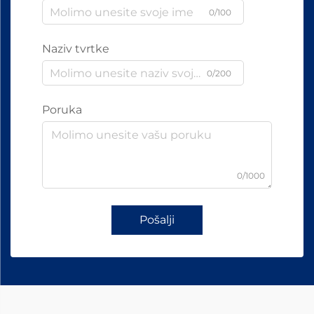
0/100
Naziv tvrtke
0/200
Poruka
0/1000
Pošalji