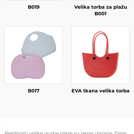
B019
Velika torba za plažu
B001
B017
EVA tkana velika torba
Prednosti velike gume plaze su jasne i brojne, čime