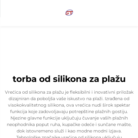
torba od silikona za plažu
Vrećica od silikona za plažu je fleksibilni i inovativni priložak
dizajniran da poboljša vaše iskustvo na plaži. Izrađena od
visokokvalitetnog silikona, ova vrećica nudi širok spektar
funkcija koje zadovoljavaju potrepštine plažnih gostiju.
Njezine glavne funkcije uključuju čuvanje vaših plažnih
neophodnika poput ruha, kupačke odeće i sunčane mašte,
dok istovremeno služi i kao modne modni izjava.
Tehnološke značajke vrećice od silikona uključuju