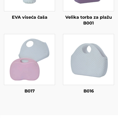
EVA viseća čaša
Velika torba za plažu
B001
B017
B016