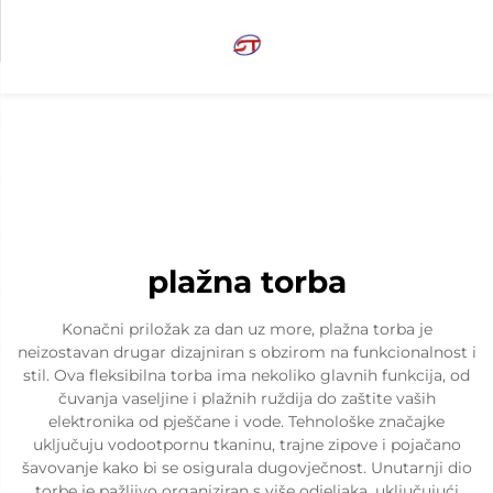
plažna torba
Konačni priložak za dan uz more, plažna torba je
neizostavan drugar dizajniran s obzirom na funkcionalnost i
stil. Ova fleksibilna torba ima nekoliko glavnih funkcija, od
čuvanja vaseljine i plažnih ruždija do zaštite vaših
elektronika od pješčane i vode. Tehnološke značajke
uključuju vodootpornu tkaninu, trajne zipove i pojačano
šavovanje kako bi se osigurala dugovječnost. Unutarnji dio
torbe je pažljivo organiziran s više odjeljaka, uključujući