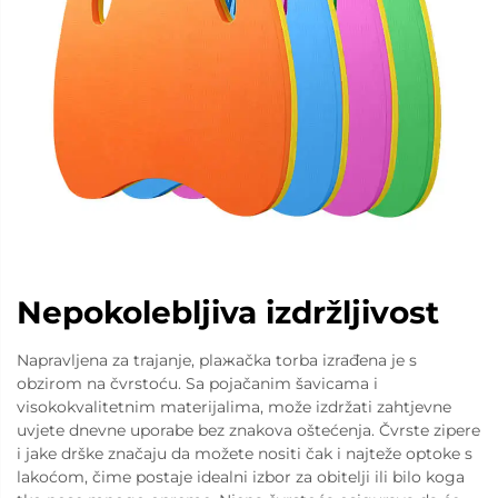
Nepokolebljiva izdržljivost
Napravljena za trajanje, plажačka torba izrađena je s
obzirom na čvrstoću. Sa pojačanim šavicama i
visokokvalitetnim materijalima, može izdržati zahtjevne
uvjete dnevne uporabe bez znakova oštećenja. Čvrste zipere
i jake drške značaju da možete nositi čak i najteže optoke s
lakoćom, čime postaje idealni izbor za obitelji ili bilo koga