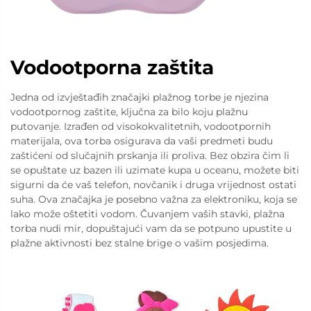
Vodootporna zaštita
Jedna od izvještađih značajki plažnog torbe je njezina
vodootpornog zaštite, ključna za bilo koju plažnu
putovanje. Izrađen od visokokvalitetnih, vodootpornih
materijala, ova torba osigurava da vaši predmeti budu
zaštićeni od slučajnih prskanja ili proliva. Bez obzira čim li
se opuštate uz bazen ili uzimate kupa u oceanu, možete biti
sigurni da će vaš telefon, novčanik i druga vrijednost ostati
suha. Ova značajka je posebno važna za elektroniku, koja se
lako može oštetiti vodom. Čuvanjem vaših stavki, plažna
torba nudi mir, dopuštajući vam da se potpuno upustite u
plažne aktivnosti bez stalne brige o vašim posjedima.