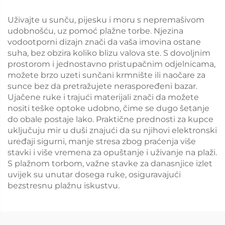
Uživajte u sunču, pijesku i moru s nepremašivom
udobnošću, uz pomoć plažne torbe. Njezina
vodootporni dizajn znači da vaša imovina ostane
suha, bez obzira koliko blizu valova ste. S dovoljnim
prostorom i jednostavno pristupačnim odjelnicama,
možete brzo uzeti sunčani krmnište ili naočare za
sunce bez da pretražujete neraspoređeni bazar.
Ujačene ruke i trajući materijali znači da možete
nositi teške optoke udobno, čime se dugo šetanje
do obale postaje lako. Praktične prednosti za kupce
uključuju mir u duši znajući da su njihovi elektronski
uređaji sigurni, manje stresa zbog praćenja više
stavki i više vremena za opuštanje i uživanje na plaži.
S plažnom torbom, važne stavke za danasnjice izlet
uvijek su unutar dosega ruke, osiguravajući
bezstresnu plažnu iskustvu.