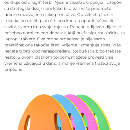
odlikuje od drugih torbi. Njezini višestruki odeljci i džepovi
su strategski dizajnirani kako bi držali vaše predmete
uredno razdvojene i lako pronađive. Od velikih plažnih
ručnika do malih pratećih predmeta poput ključeva ili
savita, svemu ima svoje mjesto. Puhano odljevno dijelo je
posebno namijenjeno dodatak, koji pruža sigurnu zaštitu za
laptop i tablete. Ova razine organizacije nije samo
praktična; ona također štedi vrijeme i smanjuje stres. Više
nećete trčati kroz neraspoređenu torbu kada brzo trebate
nešto. S ovom plažnom torbom, možete provesti više
vremena uživajući u danu, a manje vremena tražeći svoje
pripadne.