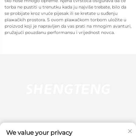
tko nose mnogo opreme. Njena čvrstoća osigurava da će
torba ne pustiti u trenutku kada ju najviše trebate, bilo da
se probijate kroz vruće pijesak ili se kretate u suđenju
plажačkih prostora. S ovom plажačkom torbom uložite u
proizvod koji je napravljen da vas prati na mnogim avanturi,
pružajući pouzdanu performansu i vrijednost novca.
We value your privacy