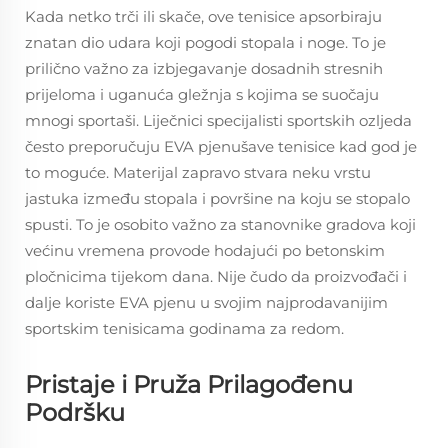
Kada netko trči ili skače, ove tenisice apsorbiraju
znatan dio udara koji pogodi stopala i noge. To je
prilično važno za izbjegavanje dosadnih stresnih
prijeloma i uganuća gležnja s kojima se suočaju
mnogi sportaši. Liječnici specijalisti sportskih ozljeda
često preporučuju EVA pjenušave tenisice kad god je
to moguće. Materijal zapravo stvara neku vrstu
jastuka između stopala i površine na koju se stopalo
spusti. To je osobito važno za stanovnike gradova koji
većinu vremena provode hodajući po betonskim
pločnicima tijekom dana. Nije čudo da proizvođači i
dalje koriste EVA pjenu u svojim najprodavanijim
sportskim tenisicama godinama za redom.
Pristaje i Pruža Prilagođenu
Podršku