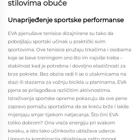
stilovima obuće
Unaprijeđenje sportske performanse
EVA pjenušave tenisice dizajnirane su tako da
poboljšaju sportski učinak u praktički svim
sportovima. Ove tenisice pružaju trkačima i osobama
koje se bave treningom ono što im najviše treba –
stabilnost kad je potrebna i dovoljno elastičnosti za
brze pokrete. Bez obzira radi li se o utakmicama na
stazi ili stazama za vožnju bicikla u planinama, EVA
pjena se prilagođava različitim aktivnostima.
Istraživanja sportske opreme pokazuju da ove pene
zapravo pomažu sportašima da se kreću brže i lakše
mijenjaju smjer tijekom natjecanja. Što čini EVA
toliko dobrom? Ona vraća energiju pri svakom
koraku, a isto tako učinkovito ublažava udarce.
Upravo ta kombinacija objašnjava zašto mnogi