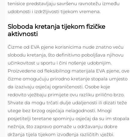
tenisice predstavljaju savršenu ravnotežu između
udobnosti i izdržljivosti tijekom vremena.
Sloboda kretanja tijekom fizičke
aktivnosti
Čizme od EVA pjene korisnicima nude znatno veću
slobodu kretanja, što definitivno poboljšava njihovu
učinkovitost u sportu i čini nošenje udobnijim.
Proizvedene od fleksibilnog materijala EVA pjene, ove
čizme omogućuju prirodno kretanje stopala umjesto
da izazivaju osjećaj ograničenosti. Osobe koje
redovito vježbaju primijete ovu razliku prilično brzo.
Shvate da mogu trčati dulje udaljenosti ili dizati teže
utege bez brzog osjećaja nelagodnosti. Mnogi
posjetitelji teretane spominju osjećaj da su im stopala
nežnija, što zapravo pomaže u održavanju dobre
držanja tijela tijekom izvođenja različitih vježbi.