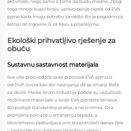
aktivnosti, nego samo o tome da budu modne. Zbog
toga mnogi kupci biraju upravo opcije cipela od EVA
pjene kada imaju potrebu za nešto što je pogodno za
šetnju do trgovine ili za kavu s prijateljima.
Ekološki prihvatljivo rješenje za
obuću
Sustavnu sastavnost materijala
Sve više proizvođača sada proizvodi EVA pjenu iz
održivih izvora kao dio nastojanja da se smanji šteta
za okoliš. Marke širom industrije počele su uključivati
reciklirane materijale u svoje EVA pjenaste tenisice,
što postaje standardna praksa, a ne iznimka. Ova
promjena pomaže u smanjenju otpada, a
istovremeno zadovoljava ono što potrošači danas žele
– proizvode koji doslovno ne koštaju zemlju.