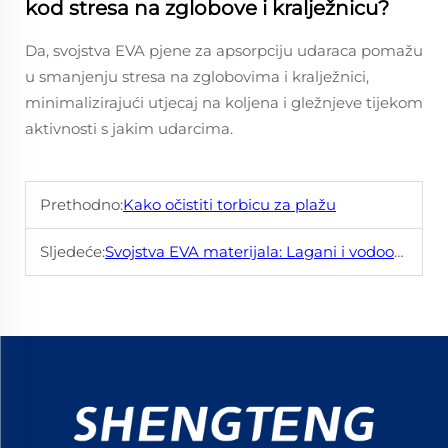
kod stresa na zglobove i kralježnicu?
Da, svojstva EVA pjene za apsorpciju udaraca pomažu
u smanjenju stresa na zglobovima i kralježnici,
minimalizirajući utjecaj na koljena i gležnjeve tijekom
aktivnosti s jakim udarcima.
Prethodno:
Kako očistiti torbicu za plažu
Sljedeće:
Svojstva EVA materijala: Lagani i vodootporni materijal za torbice, čizme i pakiranje