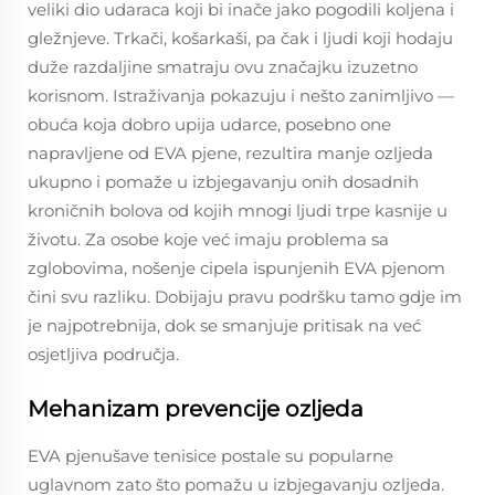
veliki dio udaraca koji bi inače jako pogodili koljena i
gležnjeve. Trkači, košarkaši, pa čak i ljudi koji hodaju
duže razdaljine smatraju ovu značajku izuzetno
korisnom. Istraživanja pokazuju i nešto zanimljivo —
obuća koja dobro upija udarce, posebno one
napravljene od EVA pjene, rezultira manje ozljeda
ukupno i pomaže u izbjegavanju onih dosadnih
kroničnih bolova od kojih mnogi ljudi trpe kasnije u
životu. Za osobe koje već imaju problema sa
zglobovima, nošenje cipela ispunjenih EVA pjenom
čini svu razliku. Dobijaju pravu podršku tamo gdje im
je najpotrebnija, dok se smanjuje pritisak na već
osjetljiva područja.
Mehanizam prevencije ozljeda
EVA pjenušave tenisice postale su popularne
uglavnom zato što pomažu u izbjegavanju ozljeda.