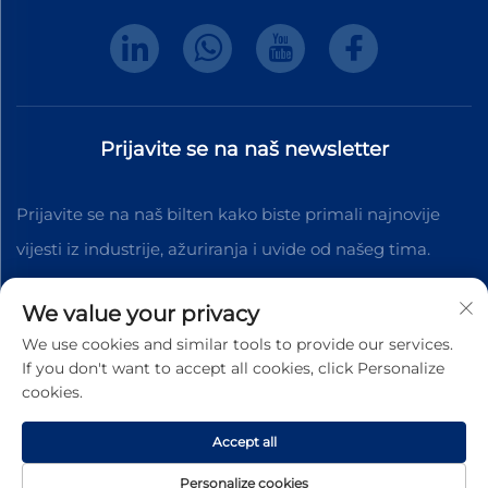
Prijavite se na naš newsletter
Prijavite se na naš bilten kako biste primali najnovije
vijesti iz industrije, ažuriranja i uvide od našeg tima.
We value your privacy
Pretplati se
We use cookies and similar tools to provide our services.
If you don't want to accept all cookies, click Personalize
cookies.
Autorska prava © 2025 Dongguan Shengteng Plastic
Hardware Products Co., Ltd. Sva prava pridržana.
Pravila
Accept all
o privatnosti
Personalize cookies