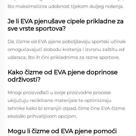
što maksimalizira udobnost tijekom duljeg nošenja.
Je li EVA pjenušave cipele prikladne za
sve vrste sportova?
Da, čizme od EVA pjene poboljšavaju sportski učinak
omogućavajući slobodu kretanja i izvrsnu zaštitu od
udaraca, što ih čini prikladnima za razne sportove.
Kako čizme od EVA pjene doprinose
održivosti?
Mnogi proizvođači u svoje proizvodne procese
uključuju reciklirane materijale te optimiziraju
tehnike kako bi smanjili otpad, čime čine EVA čizme
ekološki prihvatljivom opcijom.
Mogu li čizme od EVA pjene pomoći