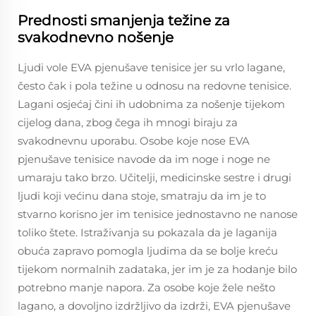
Prednosti smanjenja težine za
svakodnevno nošenje
Ljudi vole EVA pjenušave tenisice jer su vrlo lagane,
često čak i pola težine u odnosu na redovne tenisice.
Lagani osjećaj čini ih udobnima za nošenje tijekom
cijelog dana, zbog čega ih mnogi biraju za
svakodnevnu uporabu. Osobe koje nose EVA
pjenušave tenisice navode da im noge i noge ne
umaraju tako brzo. Učitelji, medicinske sestre i drugi
ljudi koji većinu dana stoje, smatraju da im je to
stvarno korisno jer im tenisice jednostavno ne nanose
toliko štete. Istraživanja su pokazala da je laganija
obuća zapravo pomogla ljudima da se bolje kreću
tijekom normalnih zadataka, jer im je za hodanje bilo
potrebno manje napora. Za osobe koje žele nešto
lagano, a dovoljno izdržljivo da izdrži, EVA pjenušave