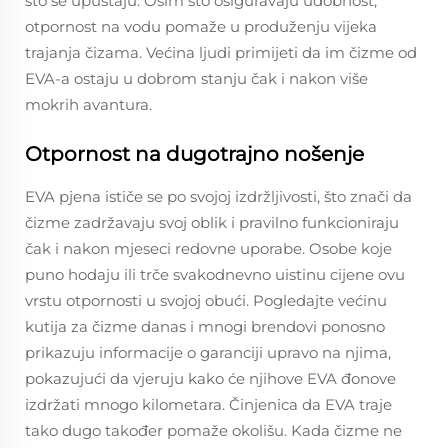
što se upuštaju. Osim što osiguravaju udobnost,
otpornost na vodu pomaže u produženju vijeka
trajanja čizama. Većina ljudi primijeti da im čizme od
EVA-a ostaju u dobrom stanju čak i nakon više
mokrih avantura.
Otpornost na dugotrajno nošenje
EVA pjena ističe se po svojoj izdržljivosti, što znači da
čizme zadržavaju svoj oblik i pravilno funkcioniraju
čak i nakon mjeseci redovne uporabe. Osobe koje
puno hodaju ili trče svakodnevno uistinu cijene ovu
vrstu otpornosti u svojoj obući. Pogledajte većinu
kutija za čizme danas i mnogi brendovi ponosno
prikazuju informacije o garanciji upravo na njima,
pokazujući da vjeruju kako će njihove EVA đonove
izdržati mnogo kilometara. Činjenica da EVA traje
tako dugo također pomaže okolišu. Kada čizme ne