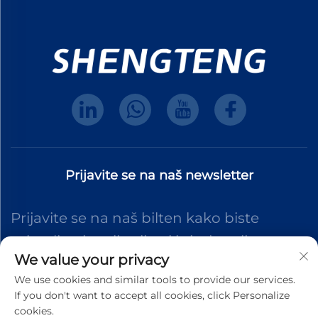
Prijavite se na naš newsletter
Prijavite se na naš bilten kako biste
primali najnovije vijesti iz industrije,
We value your privacy
ažuriranja i uvide od našeg tima.
We use cookies and similar tools to provide our services.
If you don't want to accept all cookies, click Personalize
cookies.
Pretplati se