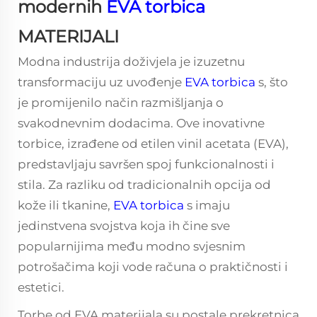
modernih
EVA torbica
MATERIJALI
Modna industrija doživjela je izuzetnu
transformaciju uz uvođenje
EVA torbica
s, što
je promijenilo način razmišljanja o
svakodnevnim dodacima. Ove inovativne
torbice, izrađene od etilen vinil acetata (EVA),
predstavljaju savršen spoj funkcionalnosti i
stila. Za razliku od tradicionalnih opcija od
kože ili tkanine,
EVA torbica
s imaju
jedinstvena svojstva koja ih čine sve
popularnijima među modno svjesnim
potrošačima koji vode računa o praktičnosti i
estetici.
Torbe od EVA materijala su postale prekretnica