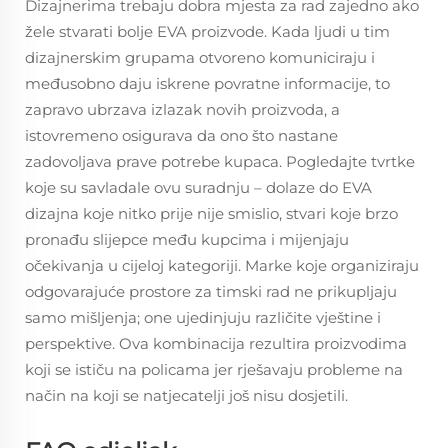
Dizajnerima trebaju dobra mjesta za rad zajedno ako
žele stvarati bolje EVA proizvode. Kada ljudi u tim
dizajnerskim grupama otvoreno komuniciraju i
međusobno daju iskrene povratne informacije, to
zapravo ubrzava izlazak novih proizvoda, a
istovremeno osigurava da ono što nastane
zadovoljava prave potrebe kupaca. Pogledajte tvrtke
koje su savladale ovu suradnju – dolaze do EVA
dizajna koje nitko prije nije smislio, stvari koje brzo
pronađu slijepce među kupcima i mijenjaju
očekivanja u cijeloj kategoriji. Marke koje organiziraju
odgovarajuće prostore za timski rad ne prikupljaju
samo mišljenja; one ujedinjuju različite vještine i
perspektive. Ova kombinacija rezultira proizvodima
koji se ističu na policama jer rješavaju probleme na
način na koji se natjecatelji još nisu dosjetili.