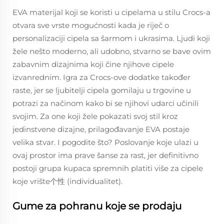
EVA materijal koji se koristi u cipelama u stilu Crocs-a
otvara sve vrste mogućnosti kada je riječ o
personalizaciji cipela sa šarmom i ukrasima. Ljudi koji
žele nešto moderno, ali udobno, stvarno se bave ovim
zabavnim dizajnima koji čine njihove cipele
izvanrednim. Igra za Crocs-ove dodatke također
raste, jer se ljubitelji cipela gomilaju u trgovine u
potrazi za načinom kako bi se njihovi udarci učinili
svojim. Za one koji žele pokazati svoj stil kroz
jedinstvene dizajne, prilagođavanje EVA postaje
velika stvar. I pogodite što? Poslovanje koje ulazi u
ovaj prostor ima prave šanse za rast, jer definitivno
postoji grupa kupaca spremnih platiti više za cipele
koje vrište个性 (individualitet).
Gume za pohranu koje se prodaju