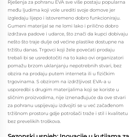
Rješenja za pohranu EVA sve više postaju popularna
među ljudima koji vole urediti svoje domove jer
izgledaju lijepo i istovremeno dobro funkcioniraju.
Gumeni materijal se ne lomi lako i prilično dobro
izdržava padove i udarce, što znači da kupci dobivaju
nešto što traje dulje od većine plastike dostupne na
tržištu danas. Trgovci koji žele povećati prodaju
trebali bi se usredotočiti na to kako ovi organizatori
pomažu brzom uklanjanju nepotrebnih stvari, bez
obzira na prodaju putem interneta ili u fizičkim
trgovinama. S obzirom na izdržljivost EVA-a u
usporedbi s drugim materijalima koji se koriste u
sličnim proizvodima, nije iznenađujuće da ove stvari
za pohranu uspijevaju izdvojiti se u već začađenom
tržišnom prostoru gdje potrošači traže i stil i kvalitetu
bez prevelikih troškova.
Sezonski uspjeh: Inovacije u kutijama za