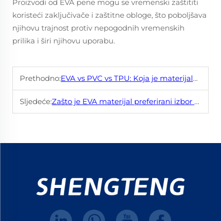
Proizvodi od EVA pene mogu se vremenski zaštititi
koristeći zaključivače i zaštitne obloge, što poboljšava
njihovu trajnost protiv nepogodnih vremenskih
prilika i širi njihovu uporabu.
Prethodno:
EVA vs PVC vs TPU: Koja je materijala odgovornija za vaše potrebe?
Sljedeće:
Zašto je EVA materijal preferirani izbor za cipele, torbe i pakiranje?