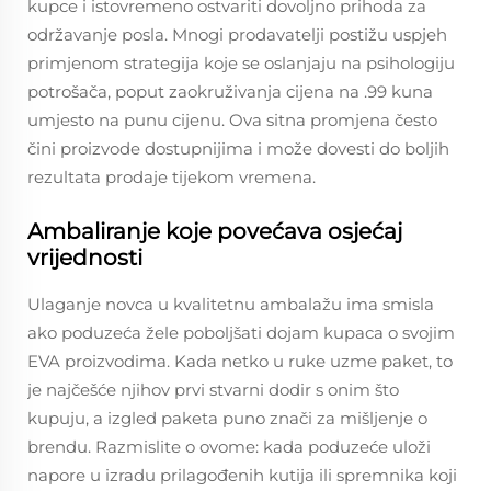
kupce i istovremeno ostvariti dovoljno prihoda za
održavanje posla. Mnogi prodavatelji postižu uspjeh
primjenom strategija koje se oslanjaju na psihologiju
potrošača, poput zaokruživanja cijena na .99 kuna
umjesto na punu cijenu. Ova sitna promjena često
čini proizvode dostupnijima i može dovesti do boljih
rezultata prodaje tijekom vremena.
Ambaliranje koje povećava osjećaj
vrijednosti
Ulaganje novca u kvalitetnu ambalažu ima smisla
ako poduzeća žele poboljšati dojam kupaca o svojim
EVA proizvodima. Kada netko u ruke uzme paket, to
je najčešće njihov prvi stvarni dodir s onim što
kupuju, a izgled paketa puno znači za mišljenje o
brendu. Razmislite o ovome: kada poduzeće uloži
napore u izradu prilagođenih kutija ili spremnika koji