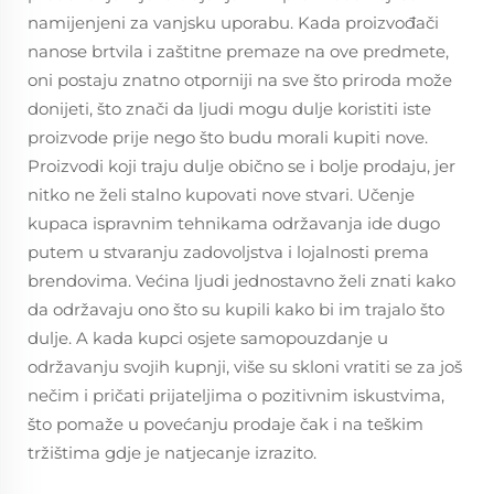
namijenjeni za vanjsku uporabu. Kada proizvođači
nanose brtvila i zaštitne premaze na ove predmete,
oni postaju znatno otporniji na sve što priroda može
donijeti, što znači da ljudi mogu dulje koristiti iste
proizvode prije nego što budu morali kupiti nove.
Proizvodi koji traju dulje obično se i bolje prodaju, jer
nitko ne želi stalno kupovati nove stvari. Učenje
kupaca ispravnim tehnikama održavanja ide dugo
putem u stvaranju zadovoljstva i lojalnosti prema
brendovima. Većina ljudi jednostavno želi znati kako
da održavaju ono što su kupili kako bi im trajalo što
dulje. A kada kupci osjete samopouzdanje u
održavanju svojih kupnji, više su skloni vratiti se za još
nečim i pričati prijateljima o pozitivnim iskustvima,
što pomaže u povećanju prodaje čak i na teškim
tržištima gdje je natjecanje izrazito.