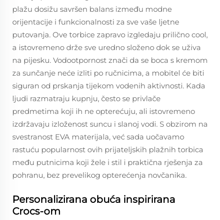
plažu dosižu savršen balans između modne
orijentacije i funkcionalnosti za sve vaše ljetne
putovanja. Ove torbice zapravo izgledaju prilično cool,
a istovremeno drže sve uredno složeno dok se uživa
na pijesku. Vodootpornost znači da se boca s kremom
za sunčanje neće izliti po ručnicima, a mobitel će biti
siguran od prskanja tijekom vodenih aktivnosti. Kada
ljudi razmatraju kupnju, često se privlače
predmetima koji ih ne opterećuju, ali istovremeno
izdržavaju izloženost suncu i slanoj vodi. S obzirom na
svestranost EVA materijala, već sada uočavamo
rastuću popularnost ovih prijateljskih plažnih torbica
među putnicima koji žele i stil i praktična rješenja za
pohranu, bez prevelikog opterećenja novčanika.
Personalizirana obuća inspirirana
Crocs-om