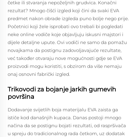
četke ili stvaranja nepoželjnih grudvica. Konačni
rezultat? Mnogo čišći izgled koji čini da svaki EVA
predmet nakon obrade izgleda puno bolje nego prije.
Početnici koji žele isprobati ovo trebali bi pogledati
neke online vodiče koje objavljuju iskusni majstori i
dijele detaljne upute. Ovi vodiči ne samo da pomažu
novajkama da postignu zadovoljavajuće rezultate,
već također otvaraju nove mogućnosti gdje se EVA
proizvodi mogu koristiti, s obzirom da više nemaju
onaj osnovni fabrički izgled.
Trikovodi za bojanje jarkih gumevih
površina
Dodavanje svijetlih boja materijalu EVA zaista ga
ističe kod današnjih kupaca. Danas postoji mnogo
načina da se postignu bojati rezultati, od raspršivača
u spreju do tradicionalnog rada četkom, uz dodatak