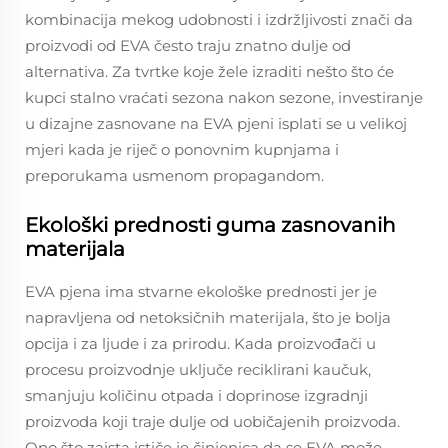
kombinacija mekog udobnosti i izdržljivosti znači da
proizvodi od EVA često traju znatno dulje od
alternativa. Za tvrtke koje žele izraditi nešto što će
kupci stalno vraćati sezona nakon sezone, investiranje
u dizajne zasnovane na EVA pjeni isplati se u velikoj
mjeri kada je riječ o ponovnim kupnjama i
preporukama usmenom propagandom.
Ekološki prednosti guma zasnovanih
materijala
EVA pjena ima stvarne ekološke prednosti jer je
napravljena od netoksičnih materijala, što je bolja
opcija i za ljude i za prirodu. Kada proizvođači u
procesu proizvodnje uključe reciklirani kaučuk,
smanjuju količinu otpada i doprinose izgradnji
proizvoda koji traje dulje od uobičajenih proizvoda.
Ono što zaista ističe je činjenica da se EVA može