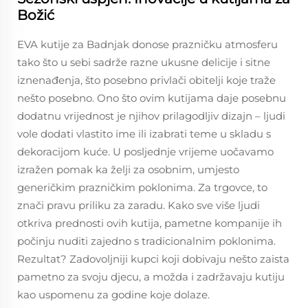
Božić
EVA kutije za Badnjak donose prazničku atmosferu
tako što u sebi sadrže razne ukusne delicije i sitne
iznenađenja, što posebno privlači obitelji koje traže
nešto posebno. Ono što ovim kutijama daje posebnu
dodatnu vrijednost je njihov prilagodljiv dizajn – ljudi
vole dodati vlastito ime ili izabrati teme u skladu s
dekoracijom kuće. U posljednje vrijeme uočavamo
izražen pomak ka želji za osobnim, umjesto
generičkim prazničkim poklonima. Za trgovce, to
znači pravu priliku za zaradu. Kako sve više ljudi
otkriva prednosti ovih kutija, pametne kompanije ih
počinju nuditi zajedno s tradicionalnim poklonima.
Rezultat? Zadovoljniji kupci koji dobivaju nešto zaista
pametno za svoju djecu, a možda i zadržavaju kutiju
kao uspomenu za godine koje dolaze.