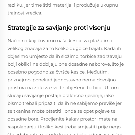
razliku, jer time štiti materijal i produžuje ukupnu
trajnost vrećica.
Strategije za savijanje proti visenju
Način na koji čuvamo naše kesice za plažu ima
velikog značaja za to koliko dugo će trajati. Kada ih
objesimo umjesto da ih složimo, torbice zadržavaju
bolji oblik i ne dobijaju one dosadne naborove, što je
posebno pogodno za čvršće kesice. Međutim,
priznajmo, ponekad jednostavno nema dovoljno
prostora na zidu za sve te obješene torbice. U tom
slučaju savijanje postaje praktično rješenje, iako
bismo trebali pripaziti da ih ne sabijemo previše jer
se tkanina može oštetiti i onda se opet pojave te
dosadne bore. Procijenite kakav prostor imate na
raspolaganju i koliko kesi treba smjestiti prije nego
što odaberete metodu koja najbolje odgovara vašoj