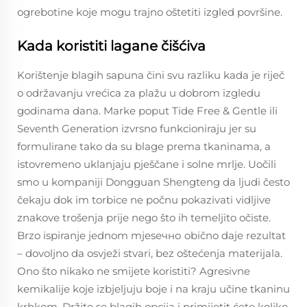
ogrebotine koje mogu trajno oštetiti izgled površine.
Kada koristiti lagane čišćiva
Korištenje blagih sapuna čini svu razliku kada je riječ
o održavanju vrećica za plažu u dobrom izgledu
godinama dana. Marke poput Tide Free & Gentle ili
Seventh Generation izvrsno funkcioniraju jer su
formulirane tako da su blage prema tkaninama, a
istovremeno uklanjaju pješčane i solne mrlje. Uočili
smo u kompaniji Dongguan Shengteng da ljudi često
čekaju dok im torbice ne počnu pokazivati vidljive
znakove trošenja prije nego što ih temeljito očiste.
Brzo ispiranje jednom mjesечно obično daje rezultat
– dovoljno da osvježi stvari, bez oštećenja materijala.
Ono što nikako ne smijete koristiti? Agresivne
kemikalije koje izbjeljuju boje i na kraju učine tkaninu
krhkom. Držite se blagih opcija i primijetit ćete koliko