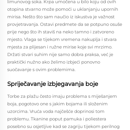
limunovog soka. Krpa umočena u bilo koju od ovih
otopina stvarno može pomoći u uklanjanju upornih
mirisa. Nešto što sam naučio iz iskustva je važnost
provjetravanja. Ostavi predmete da se potpuno osuše
prije nego što ih staviš na neko tamno i zatvoreno
mjesto. Vlaga se tijekom vremena nakuplja i stvara
mjesta za plijesan i ružne mirise koje svi mrzimo.
Držati stvari suhim nije samo dobra praksa, već je
praktički nužno ako želimo izbjeći ponovno
suočavanje s ovim problemima.
Spriječavanje izbjegavanja boje
Torbe za plažu često imaju problema s miješanjem
boja, pogotovo one s jakim bojama ili složenim
uzorcima. Vruća voda najčešće doprinosi tom
problemu. Tkanine poput pamuka i poliestera
posebno su osjetljive kad se zagriju tijekom perilnog