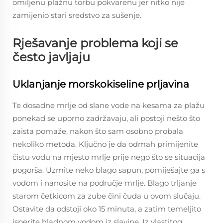
omiljenu plažnu torbu pokvarenu jer nitko nije
zamijenio stari sredstvo za sušenje.
Rješavanje problema koji se
često javljaju
Uklanjanje morskokiseline prljavina
Te dosadne mrlje od slane vode na kesama za plažu
ponekad se uporno zadržavaju, ali postoji nešto što
zaista pomaže, nakon što sam osobno probala
nekoliko metoda. Ključno je da odmah primijenite
čistu vodu na mjesto mrlje prije nego što se situacija
pogorša. Uzmite neko blago sapun, pomiješajte ga s
vodom i nanosite na područje mrlje. Blago trljanje
starom četkicom za zube čini čuda u ovom slučaju.
Ostavite da odstoji oko 15 minuta, a zatim temeljito
isperite hladnom vodom iz slavine. Iz vlastitog