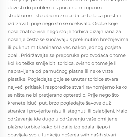
dovesti do problema s pucanjem i općom
strukturom, što obično znači da će torbica prestati
izdržavati prije nego što se očekivalo. Osobe koje
nose znatno više nego što je torbica dizajnirana za
nošenje često se suočavaju s prekinutim brežnjevima
ili puknutim tkaninama već nakon jednog posjeta
obali. Pridržavajte se preporuka proizvođača o tome
koliko teška smije biti torbica, ovisno o tome je li
napravljena od pamučnog platna ili neke vrste
plastike. Pogledajte gdje se unutar torbice stvara
najveći pritisak i rasporedite stvari ravnomjerno kako
se ništa ne bi pretjerano opteretilo. Prije nego što
krenete idući put, brzo pogledajte šavove duž
stranica i provjerite nisu li istegnuti ili oslabljeni. Malo
održavanja ide dugo u održavanju vaše omiljene
plažne torbice kako bi i dalje izgledala lijepo i
obavljala svoju funkciju nošenja svih naših stvari