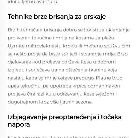
iduću ljetnu avanturu.
Tehnike brze brisanja za prskaje
Brzih tehničara brisanja dobro se koristi za uklanjanje
prolivenih tekućina i mrlja na kesama za plažu.
Uzmite mikrovlaknastu krpicu ili mekanu spužvu čim
se nešto prolje da biste spriječili stvaranje mrlja. Brzo
djelovanje kod proljeva održava kesu u dobrom
izgledu i sprječava trajna oštećenja tkanine koja
nastaju kada se mrlje ostave predugo. Platno brzo
upija tekućinu, pa upotreba krpice odmah nakon
proljeva čini razliku u održavanju kese svježom i
dugotrajnom kroz više ljetnih sezona.
Izbjegavanje preopterećenja i točaka
napora
Stavljanje previše stvari u torbicu za plažu na kraju će