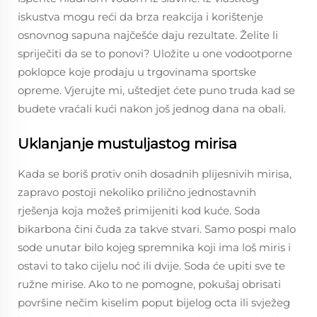
iskustva mogu reći da brza reakcija i korištenje
osnovnog sapuna najčešće daju rezultate. Želite li
spriječiti da se to ponovi? Uložite u one vodootporne
poklopce koje prodaju u trgovinama sportske
opreme. Vjerujte mi, uštedjet ćete puno truda kad se
budete vraćali kući nakon još jednog dana na obali.
Uklanjanje mustuljastog mirisa
Kada se boriš protiv onih dosadnih plijesnivih mirisa,
zapravo postoji nekoliko prilično jednostavnih
rješenja koja možeš primijeniti kod kuće. Soda
bikarbona čini čuda za takve stvari. Samo pospi malo
sode unutar bilo kojeg spremnika koji ima loš miris i
ostavi to tako cijelu noć ili dvije. Soda će upiti sve te
ružne mirise. Ako to ne pomogne, pokušaj obrisati
površine nečim kiselim poput bijelog octa ili svježeg