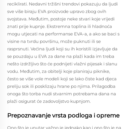
reciklirati. Nedavni tržišni trendovi pokazuju da ljudi
sve više biraju EVA proizvode upravo zbog ovih
svojstava. Međutim, postoje neke stvari koje vrijedi
znati prije kupnje. Ekstremna toplina ili hladnoća
mogu utjecati na performanse EVA-a, a ako se baci s
visine na tvrdu površinu, može puknuti ili se
rasprsnuti. Većina ljudi koji su ih koristili izjavljuje da
se pouzdaju u EVA za dane na plaži kada im treba
nešto izdržljivo što će podnijeti vlažni pijesak i slanu
vodu. Međutim, za obitelji koje planiraju piknike,
često se više vole modeli koji se lako čiste kad djeca
preliju sok ili posklizaju hrane po njima. Prilagodba
onoga što torba nudi stvarnim potrebama dana na
plaži osigurat će zadovoljstvo kupnjom.
Prepoznavanje vrsta podloga i opreme
Ono što je unutar važno je jednako kao i ono što je na