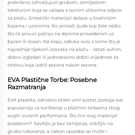
prekršeno zahvaljujući grubom, zemljastom
teksturom koja se uklapa s raznim stilovima odjeće
za plažu. Sintetički materijali dolaze u živahnijim
bojama i uzorcima, što privlači ljude koji žele nešto
što će privući pažnju na danima provedenim uz
bazen ili ocean. Na kraju, odluka ovisi o tome što je
najvažnije tijekom izlazaka na plažu – ostati suhim,
dobro izgledati ili jednostavno dobiti vrijednost za
torbicu koja izdrži sezona nakon sezone.
EVA Plastične Torbe: Posebne
Razmatranja
EVA plastika, odnosno etilen vinil acetat, postaje sve
popularnija za korištenje u plažnim torbama zbog
svojih izvrsnih performansi. Što čini ovaj materijal
posebnim? Savitljiv je bez lomljenja, izdržljiv na
grubo rukovanje, a nakon uporabe se može i