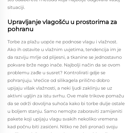
situaciji.
Upravljanje vlagošću u prostorima za
pohranu
Torbe za plažu uopće ne podnose vlagu i vlažnost.
Ako ih ostavite u vlažnim uvjetima, tendencija im je
da razviju mrlje od plijesni, a tkanine se jednostavno
pokvare brže nego inače. Najbolji način da se ovom
problemu zađe u susret? Kontrolirati gdje se
pohranjuju. Vrećice od silikagela prilično dobro
upijaju višak vlažnosti, a neki ljudi zaklinju se uz
aktivni ugljin za istu svrhu. Ove male trikove pomažu
da se održi dovoljna suhoća kako bi torbe dulje ostale
u boljem stanju. Samo nemojte zaboraviti zamijeniti
pakete koji upijaju vlagu svakih nekoliko vremena
kad počnu biti zasićeni. Nitko ne želi pronaći svoju