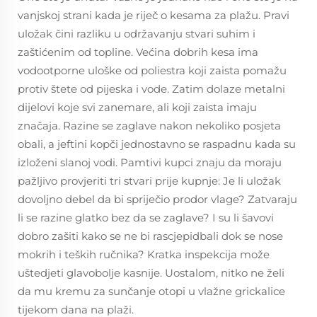
vanjskoj strani kada je riječ o kesama za plažu. Pravi
uložak čini razliku u održavanju stvari suhim i
zaštićenim od topline. Većina dobrih kesa ima
vodootporne uloške od poliestra koji zaista pomažu
protiv štete od pijeska i vode. Zatim dolaze metalni
dijelovi koje svi zanemare, ali koji zaista imaju
značaja. Razine se zaglave nakon nekoliko posjeta
obali, a jeftini kopči jednostavno se raspadnu kada su
izloženi slanoj vodi. Pamtivi kupci znaju da moraju
pažljivo provjeriti tri stvari prije kupnje: Je li uložak
dovoljno debel da bi spriječio prodor vlage? Zatvaraju
li se razine glatko bez da se zaglave? I su li šavovi
dobro zašiti kako se ne bi rascjepidbali dok se nose
mokrih i teških ručnika? Kratka inspekcija može
uštedjeti glavobolje kasnije. Uostalom, nitko ne želi
da mu kremu za sunčanje otopi u vlažne grickalice
tijekom dana na plaži.