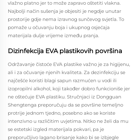
vlažno platno jer to može zapravo oštetiti vlakna.
Najbolji način sušenja je objesiti je negdje unutar
prostorije gdje nema izravnog sunčevog svjetla. To
pomaže u očuvanju boja i ukupnog osjećaja
materijala dulje vrijeme između pranja.
Dizinfekcija EVA plastikovih površina
Održavanje čistoće EVA plastike važno je za higijenu,
ali i za očuvanje njenih kvaliteta. Za dezinfekciju se
najčešće koristi blagi sapun razmućen u vodi ili
izopropilni alkohol, koji također dobro funkcioniše jer
ne oštećuje EVA plastiku. Stručnjaci iz Dongguan
Shengtenga preporučuju da se površine temeljno
protrije jednom tjedno, posebno ako se koriste
intenzivno u različitim uvjetima. Nitko ne želi da mu
se estetski izgled materijala pokvari, pa je
preporučljivo lagano brisanje kako bi se izbjegle