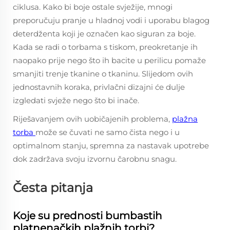
ciklusa. Kako bi boje ostale svježije, mnogi
preporučuju pranje u hladnoj vodi i uporabu blagog
deterdženta koji je označen kao siguran za boje.
Kada se radi o torbama s tiskom, preokretanje ih
naopako prije nego što ih bacite u perilicu pomaže
smanjiti trenje tkanine o tkaninu. Slijedom ovih
jednostavnih koraka, privlačni dizajni će dulje
izgledati svježe nego što bi inače.
Riješavanjem ovih uobičajenih problema,
plažna
torba
može se čuvati ne samo čista nego i u
optimalnom stanju, spremna za nastavak upotrebe
dok zadržava svoju izvornu čarobnu snagu.
Česta pitanja
Koje su prednosti bumbastih
platnenačkih plažnih torbi?