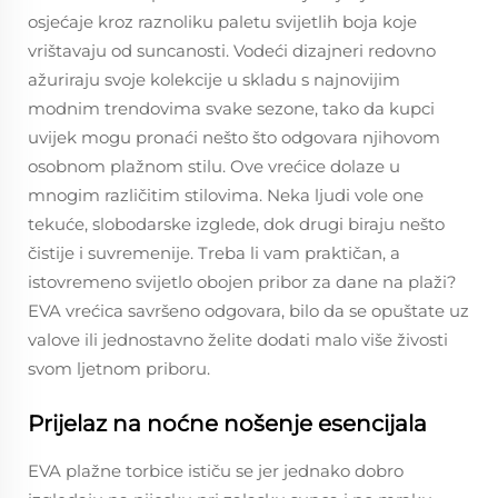
osjećaje kroz raznoliku paletu svijetlih boja koje
vrištavaju od suncanosti. Vodeći dizajneri redovno
ažuriraju svoje kolekcije u skladu s najnovijim
modnim trendovima svake sezone, tako da kupci
uvijek mogu pronaći nešto što odgovara njihovom
osobnom plažnom stilu. Ove vrećice dolaze u
mnogim različitim stilovima. Neka ljudi vole one
tekuće, slobodarske izglede, dok drugi biraju nešto
čistije i suvremenije. Treba li vam praktičan, a
istovremeno svijetlo obojen pribor za dane na plaži?
EVA vrećica savršeno odgovara, bilo da se opuštate uz
valove ili jednostavno želite dodati malo više živosti
svom ljetnom priboru.
Prijelaz na noćne nošenje esencijala
EVA plažne torbice ističu se jer jednako dobro