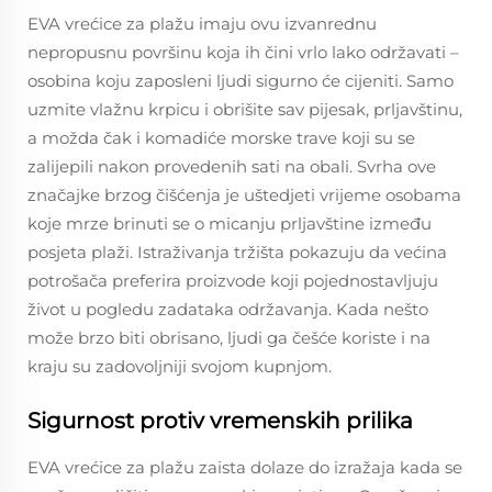
EVA vrećice za plažu imaju ovu izvanrednu
nepropusnu površinu koja ih čini vrlo lako održavati –
osobina koju zaposleni ljudi sigurno će cijeniti. Samo
uzmite vlažnu krpicu i obrišite sav pijesak, prljavštinu,
a možda čak i komadiće morske trave koji su se
zalijepili nakon provedenih sati na obali. Svrha ove
značajke brzog čišćenja je uštedjeti vrijeme osobama
koje mrze brinuti se o micanju prljavštine između
posjeta plaži. Istraživanja tržišta pokazuju da većina
potrošača preferira proizvode koji pojednostavljuju
život u pogledu zadataka održavanja. Kada nešto
može brzo biti obrisano, ljudi ga češće koriste i na
kraju su zadovoljniji svojom kupnjom.
Sigurnost protiv vremenskih prilika
EVA vrećice za plažu zaista dolaze do izražaja kada se