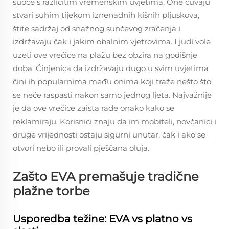
suoče s različitim vremenskim uvjetima. One čuvaju
stvari suhim tijekom iznenadnih kišnih pljuskova,
štite sadržaj od snažnog sunčevog zračenja i
izdržavaju čak i jakim obalnim vjetrovima. Ljudi vole
uzeti ove vrećice na plažu bez obzira na godišnje
doba. Činjenica da izdržavaju dugo u svim uvjetima
čini ih popularnima među onima koji traže nešto što
se neće raspasti nakon samo jednog ljeta. Najvažnije
je da ove vrećice zaista rade onako kako se
reklamiraju. Korisnici znaju da im mobiteli, novčanici i
druge vrijednosti ostaju sigurni unutar, čak i ako se
otvori nebo ili provali pješčana oluja.
Zašto EVA premašuje tradične
plažne torbe
Usporedba težine: EVA vs platno vs