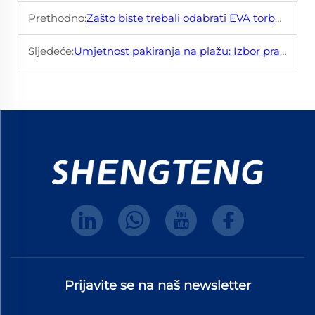
Prethodno:
Zašto biste trebali odabrati EVA torbu za svoj sljedeći projekt
Sljedeće:
Umjetnost pakiranja na plažu: Izbor prave EVA plažne torbe
Prijavite se na naš newsletter