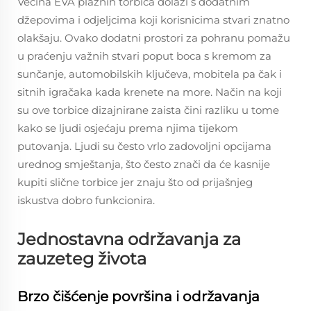
Većina EVA plažnih torbica dolazi s dodatnim
džepovima i odjeljcima koji korisnicima stvari znatno
olakšaju. Ovako dodatni prostori za pohranu pomažu
u praćenju važnih stvari poput boca s kremom za
sunčanje, automobilskih ključeva, mobitela pa čak i
sitnih igračaka kada krenete na more. Način na koji
su ove torbice dizajnirane zaista čini razliku u tome
kako se ljudi osjećaju prema njima tijekom
putovanja. Ljudi su često vrlo zadovoljni opcijama
urednog smještanja, što često znači da će kasnije
kupiti slične torbice jer znaju što od prijašnjeg
iskustva dobro funkcionira.
Jednostavna održavanja za
zauzeteg života
Brzo čišćenje površina i održavanja