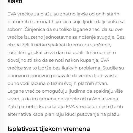
slasti
EVA vrećice za plažu su znatno lakše od onih starih
platnenih i slamnatih vrećica koje ljudi i dalje vuku sa
sobom. Činjenica da su toliko lagane znači da su ove
vrećice izuzetno jednostavne za nošenje svugdje. Bez
obzira želi li netko spakirati kremu za sunčanje,
ručnike i grickalice za dan na obali, ili samo nešto
dovoljno stilsko da se nosi nakon kupanja, EVA
vrećice sve to izdrže bez ikakvih problema. Studije su
ponovno i ponovno pokazale da većina ljudi zaista
puno vodi računa o težini svojih plažnih stvari.
Lagane vrećice omogućuju ljudima da spakiraju više
stvari, a da im ramena ne zabole od nošenja svega.
Zato pametni kupci biraju EVA vrećice umjesto težih
alternativa kada planiraju idući putovanje na plažu.
Isplativost tijekom vremena