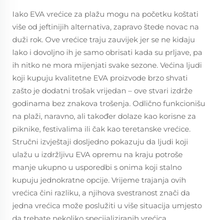
Iako EVA vrećice za plažu mogu na početku koštati
više od jeftinijih alternativa, zapravo štede novac na
duži rok. Ove vrećice traju zauvijek jer se ne kidaju
lako i dovoljno ih je samo obrisati kada su prljave, pa
ih nitko ne mora mijenjati svake sezone. Većina ljudi
koji kupuju kvalitetne EVA proizvode brzo shvati
zašto je dodatni trošak vrijedan – ove stvari izdrže
godinama bez znakova trošenja. Odlično funkcionišu
na plaži, naravno, ali također dolaze kao korisne za
piknike, festivalima ili čak kao teretanske vrećice.
Stručni izvještaji dosljedno pokazuju da ljudi koji
ulažu u izdržljivu EVA opremu na kraju potroše
manje ukupno u usporedbi s onima koji stalno
kupuju jednokratne opcije. Vrijeme trajanja ovih
vrećica čini razliku, a njihova svestranost znači da
jedna vrećica može poslužiti u više situacija umjesto
da trebate nekoliko specijaliziranih vrećica.