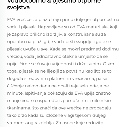
Vodootporno & pješčino otporne
svojstva
EVA vrećice za plažu traju puno dulje jer otpornost na
vodu i pijesak. Napravljene su od EVA materijala, koji
je zapravo prilično izdržljiv, a konstruirane su za
uporabu na plaži gdje voda pršti svugdje i gdje se
pijesak uvuče u sve. Kada se mokri predmeti dodirnu
vrećicu, voda jednostavno otekne umjesto da se
upije, čime se čuvaju vrijednosti i drže suhim. Osim
toga, pijesak se ne lijeplji za površinu kao što se to
događa s redovnim platnenim vrećicama, pa se
čišćenje nakon dana na obali traje sekunde, a ne
minute. Ispitivanja pokazuju da EVA upija znatno
manje vode u usporedbi s pamučnim ili nilonskim
tkaninama, što znači da ove vrećice ne propadaju
tako brzo kada su izložene vlagi tijekom duljeg
vremenskog razdoblja. Za osobe koje redovito