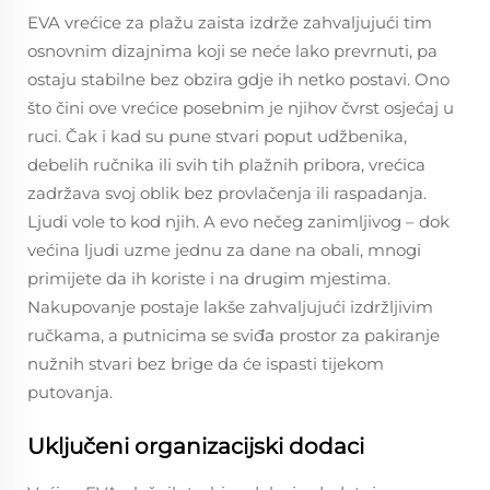
EVA vrećice za plažu zaista izdrže zahvaljujući tim
osnovnim dizajnima koji se neće lako prevrnuti, pa
ostaju stabilne bez obzira gdje ih netko postavi. Ono
što čini ove vrećice posebnim je njihov čvrst osjećaj u
ruci. Čak i kad su pune stvari poput udžbenika,
debelih ručnika ili svih tih plažnih pribora, vrećica
zadržava svoj oblik bez provlačenja ili raspadanja.
Ljudi vole to kod njih. A evo nečeg zanimljivog – dok
većina ljudi uzme jednu za dane na obali, mnogi
primijete da ih koriste i na drugim mjestima.
Nakupovanje postaje lakše zahvaljujući izdržljivim
ručkama, a putnicima se sviđa prostor za pakiranje
nužnih stvari bez brige da će ispasti tijekom
putovanja.
Uključeni organizacijski dodaci