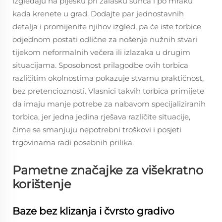
izgledaju na pijesku pri zalasku sunca i po mraku
kada krenete u grad. Dodajte par jednostavnih
detalja i promijenite njihov izgled, pa će iste torbice
odjednom postati odlične za nošenje nužnih stvari
tijekom neformalnih večera ili izlazaka u drugim
situacijama. Sposobnost prilagodbe ovih torbica
različitim okolnostima pokazuje stvarnu praktičnost,
bez pretencioznosti. Vlasnici takvih torbica primijete
da imaju manje potrebe za nabavom specijaliziranih
torbica, jer jedna jedina rješava različite situacije,
čime se smanjuju nepotrebni troškovi i posjeti
trgovinama radi posebnih prilika.
Pametne značajke za višekratno
korištenje
Baze bez klizanja i čvrsto gradivo