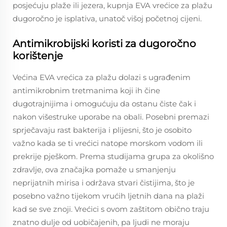
posjećuju plaže ili jezera, kupnja EVA vrećice za plažu
dugoročno je isplativa, unatoč višoj početnoj cijeni.
Antimikrobijski koristi za dugoročno
korištenje
Većina EVA vrećica za plažu dolazi s ugrađenim
antimikrobnim tretmanima koji ih čine
dugotrajnijima i omogućuju da ostanu čiste čak i
nakon višestruke uporabe na obali. Posebni premazi
sprječavaju rast bakterija i plijesni, što je osobito
važno kada se ti vrećici natope morskom vodom ili
prekrije pješkom. Prema studijama grupa za okolišno
zdravlje, ova značajka pomaže u smanjenju
neprijatnih mirisa i održava stvari čistijima, što je
posebno važno tijekom vrućih ljetnih dana na plaži
kad se sve znoji. Vrećici s ovom zaštitom obično traju
znatno dulje od uobičajenih, pa ljudi ne moraju