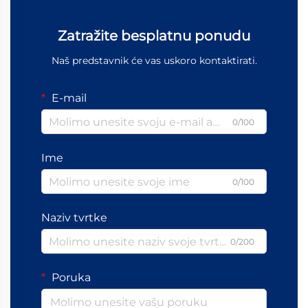
Zatražite besplatnu ponudu
Naš predstavnik će vas uskoro kontaktirati.
E-mail
0/100
Ime
0/100
Naziv tvrtke
0/200
Poruka