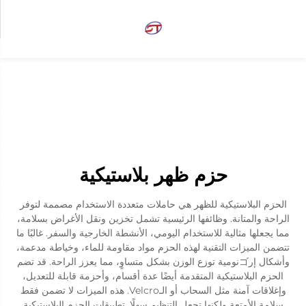
حزم ظهر بلاستيكية
الحزم البلاستيكية للظهر هي حاملات متعددة الاستخدام مصممة لتوفر
الراحة والمتانة. وظائفها الرئيسية تشمل تخزين ونقل الأغراض بسلامة،
مما يجعلها مثالية للاستخدام اليومي، الأنشطة الخارجية والسفر. غالبًا ما
تتضمن الميزات التقنية لهذه الحزم مواد مقاومة للماء، وخياطة مدعمة،
وأشكال إرゴنومية توزع الوزن بشكل متساوٍ، مما يعزز الراحة. قد تضم
الحزم البلاستيكية المتقدمة أيضًا عدة أقسام، وأحزمة قابلة للتعديل،
وإغلاقات آمنة مثل السحاب أو الـVelcro. هذه الميزات لا تضمن فقط
سلامة الأمتعة ولكنها تجعل التنظيم سهلًا. تطبيقات الحزم البلاستيكية