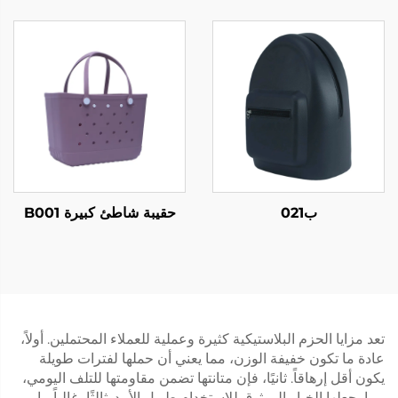
ب021
حقيبة شاطئ كبيرة B001
تعد مزايا الحزم البلاستيكية كثيرة وعملية للعملاء المحتملين. أولاً،
عادة ما تكون خفيفة الوزن، مما يعني أن حملها لفترات طويلة
يكون أقل إرهاقاً. ثانيًا، فإن متانتها تضمن مقاومتها للتلف اليومي،
مما يجعلها الخيار الموثوق للاستخدام طويل الأمد. ثالثًا، غالباً ما