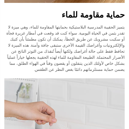
حماية مقاومة للماء
يتميز الحقيبة المدرسية البلاستيكية بحمايتها المقاومة للماء، وهي ميزة لا
تقدر بثمن في الحياة اليومية. سواء كنت قد وقعت في أمطار غزيرة فجأة
أو سكبت مشروبك عن طريق الخطأ، يمكنك أن تكون مطمئناً بأن كتبك
والإلكترونيات وأغراضك القيمة الأخرى ستبقى جافة وأمنة. هذه الميزة لا
تحافظ فقط على حالة أغراضك ولكنها أيضاً تُنقذك من التوتر الناتج عن
الأضرار المحتملة. الطبيعة المقاومة للماء لهذه الحقيبة يجعلها خياراً عملياً
بشكل خاص لأولئك الذين يتنقلون أو يقضون وقتاً في الهواء الطلق، مما
يضمن حماية مستلزماتهم دائمًا بغض النظر عن الطقس.