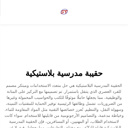
حقيبة مدرسية بلاستيكية
الحقيبة المدرسية البلاستيكية هي حل متعدد الاستخدامات ومبتكر مصمم
للفرد العصري الذي يتنقل باستمرار. تم تصميمها مع التركيز على المتانة
والوظيفية، مما يجعلها حاملًا موثوقًا للكتب والحواسيب المحمولة وغيرها
من الضروريات. تشمل وظائفها الرئيسية توفير الحماية للمقتنيات الثمينة،
وسهولة النقل، والتنظيم. تُعزز خصائصها التقنية مثل المواد المقاومة للماء،
وخياطة مدعمة، والتصاميم الأرجونومية من قابليتها للاستخدام. سواء كانت
لاستخدام الطلاب، أو المهنيين، أو المسافرين، فإن الحقيبة المدرسية
البلاستيكية قابلة للتكيّف مع مختلف التطبيقات، مما يجعلها رفيق لا غنى