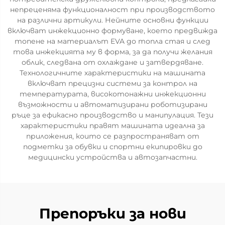
непреценяма функционалност при производството
на различни артикули. Нейните основни функции
включват инжекционно формуване, което предвижда
топене на материалът EVA до топла стая и след
това инжекцията му в форма, за да получи желания
облик, следвана от охлаждане и затвердяване.
Технологичните характеристики на машината
включват прецизни системи за контрол на
температурата, високотонажни инжекционни
възможности и автоматизирани роботизирани
ръце за ефикасно производство и манипулация. Тези
характеристики правят машината идеална за
приложения, които се разпространяват от
подметки за обувки и спортни екипировки до
медицински устройства и автозапчастни.
Препоръки за нови