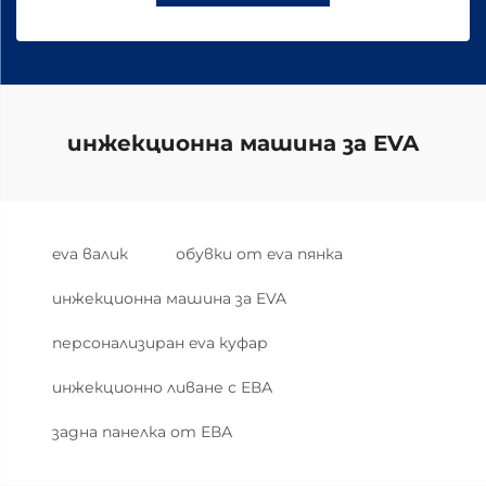
инжекционна машина за EVA
eva валик
обувки от eva пянка
инжекционна машина за EVA
персонализиран eva куфар
инжекционно ливане с ЕВА
задна панелка от ЕВА