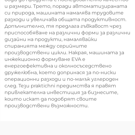
и размери. Трето, поради автоматизираната
си природа, машината намалява трудовите
разходи и увеличава общата продуктивност.
Допълнително, тя предлага гъвкавост чрез
приспособяване на различни форми за различни
дизайни на продукти, намалявайки
спиранията между серийните
производствени цикли. Накрая, машината за
инжекционно формуване EVA е
енергоефективна и околносъседствено
дружелюбна, което допринася за по-ниски
операционни разходи и по-малък углероден
след. Тези praktichni предимства я правят
привлекателна инвестиция за бизнесите,
които искат да подобрят своите
производствени възможности.