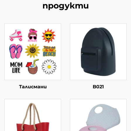
продукти
Талисмани
B021