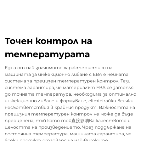
Точен контрол на
температурата
Една от най-значимите характеристики на
машината за инжекционно ливане с ЕВА е нейната
система за прецизен температурен контрол. Тази
система гарантира, че материалът ЕВА се затопля
до точната температура, необходима за оптимално
инжекционно ливане и формуване, eliminirайки всички
несъответствия в крайния продукт. Важността на
прецизния температурен контрол не може да бъде
преоценена, тъй като той直接影响ва качеството и
целостта на произведението. Чрез поддържане на
постоянна температура, машината гарантира, че
всеки продукт отговаря на най-високите