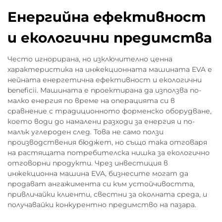
Енергийна ефективност
и екологични предимства
Често игнорирана, но изключително ценна
характеристика на инжекционната машината EVA е
нейната енергетична ефективност и екологични
beneficii. Машината е проектирана да използва по-
малко енергия по време на операцията си в
сравнение с традиционното форменско оборудване,
което води до намалени разходи за енергия и по-
малък углероден след. Това не само ползи
производствения бюджет, но също така отговаря
на растящата потребителска нишка за екологично
отговорни продукти. Чрез инвестиция в
инжекционна машина EVA, бизнесите могат да
продават ангажимента си към устойчивостта,
привличайки клиенти, свестни за околната среда, и
получавайки конкурентно предимство на пазара.