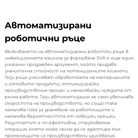
Автоматизирани
роботични ръце
Включването на автоматизирани роботски ръце в
инжекционната машина за формуване EVA е още един
уникален продажбен аргумент, който придава
значителна стойност на потенциалните клиенти.
Тези ръце улесняват обработката на материалите
и готовите продукти, оптимизирайки
производствения процес и намалявайки нуждата от
ръчна работа. Тази автоматизация не само увеличава
скоростта на производството, но също така
намалява risка за зраняване на работниците и
намалява вероятността от човешки грешки.
Резултатът е по-ефективна, струковеема
операция, която може лесно да се адаптира към
променящите се производствени изисквания.