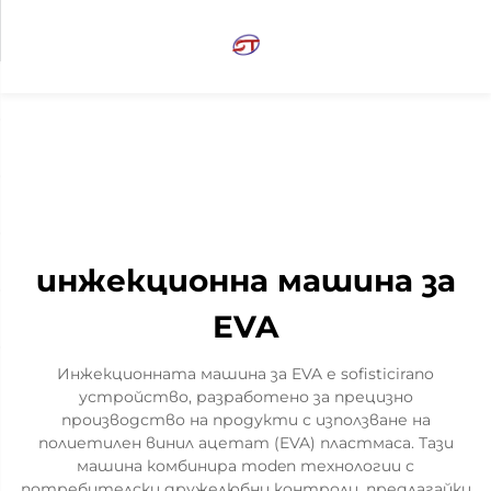
инжекционна машина за
EVA
Инжекционната машина за EVA е sofisticirano
устройство, разработено за прецизно
производство на продукти с използване на
полиетилен винил ацетат (EVA) пластмаса. Тази
машина комбинира moden технологии с
потребителски дружелюбни контроли, предлагайки