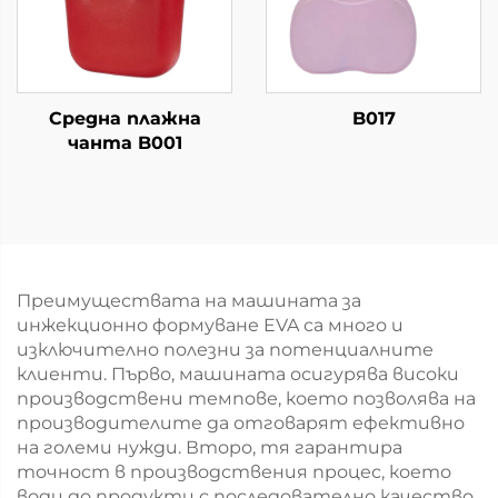
Средна плажна
B017
чанта B001
Преимуществата на машината за
инжекционно формуване EVA са много и
изключително полезни за потенциалните
клиенти. Първо, машината осигурява високи
производствени темпове, което позволява на
производителите да отговарят ефективно
на големи нужди. Второ, тя гарантира
точност в производствения процес, което
води до продукти с последователно качество