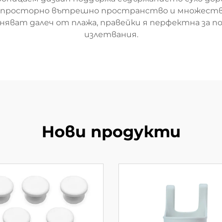
, просторно вътрешно пространство и множество
ват далеч от плажа, правейки я перфектна за поч
излетвания.
Нови продукти