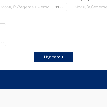
0/100
000
Изпрати