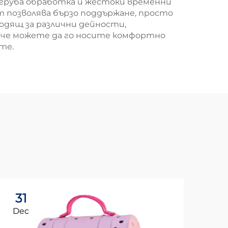
 груба обработка и жестоки временни
ст позволява бързо поддържане, просто
одящ за различни дейности,
, че можете да го носите комфортно
те.
31
3
Dec
De