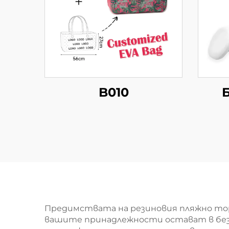
B010
Предимствата на резиновия пляжно торб
вашите принадлежности остават в безоп