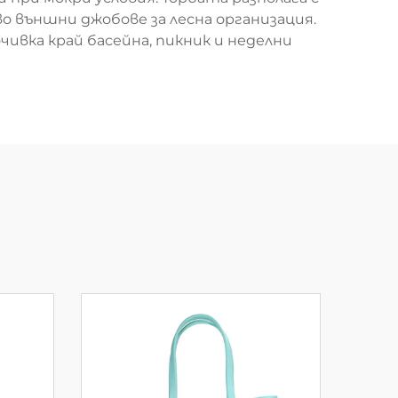
 външни джобове за лесна организация.
ивка край басейна, пикник и неделни