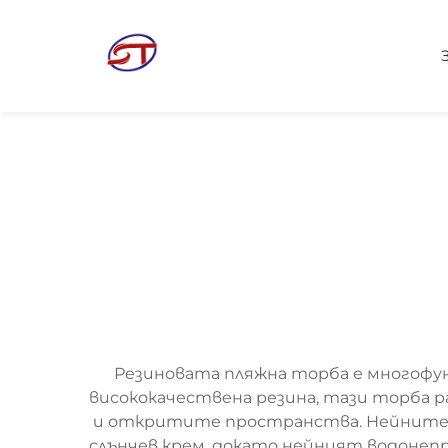
Резиновата пляжна торба е многофунк
висококачествена резина, тази торба р
и откритите пространства. Нейните о
слънчев крем, докато нейният водонепр