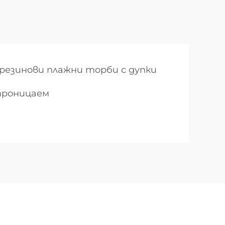
резинови плажни торби с дупки
проницаем