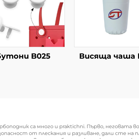
Бутони B025
Висяща чаша 
оподник са много и praktichni. Първо, неговата 
асност от плескания и разливане, дали сте на пл