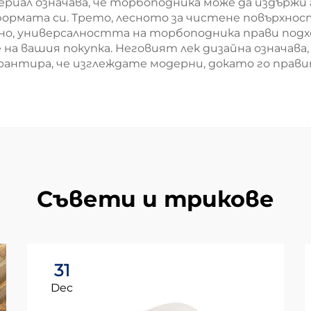
иал означава, че торбоподника може да издържи
би формата си. Трето, лесното за чистене повърхно
но, универсалността на торбоподника прави подх
на вашия покупка. Неговият лек дизайна означава
рантира, че изглеждате модерни, докато го прави
Съвети и трикове
31
Dec