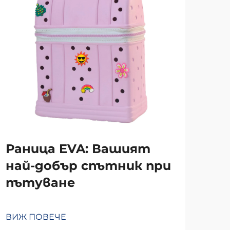
Раница EVA: Вашият
Чу
най-добър спътник при
пя
пътуване
ръ
мн
ма
ВИЖ ПОВЕЧЕ