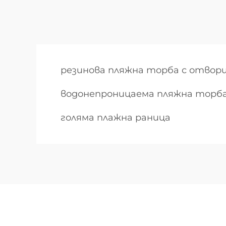
резинова пляжна торба с отвор
водонепроницаема пляжна торб
голяма плажна раница