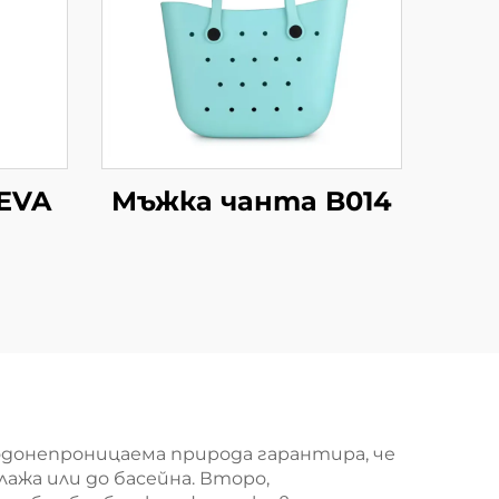
EVA
Мъжка чанта B014
водонепроницаема природа гарантира, че
ажа или до басейна. Второ,