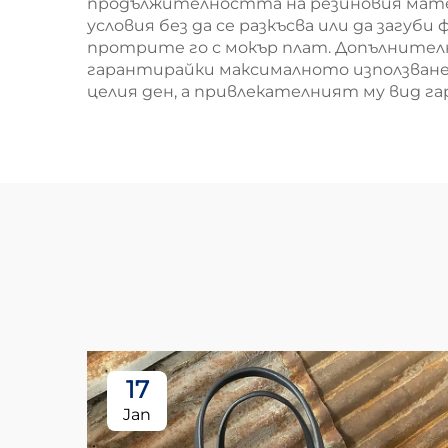
продължителността на резиновия матер
условия без да се разкъсва или да загу
протрите го с мокър плат. Допълнител
гарантирайки максималното използване 
целия ден, а привлекателният му вид га
17
Jan