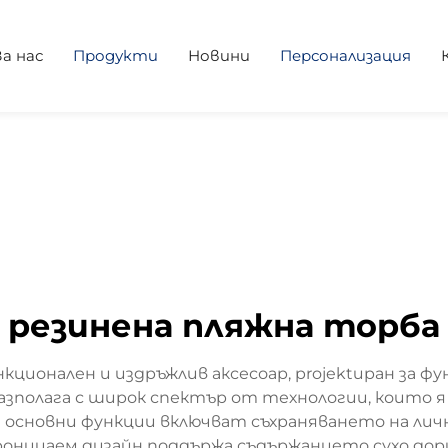
За нас
Продукти
Новини
Персонализация
резинена пляжна торба
ционален и издръжлив аксесоар, projektиран за 
азполага с широк спектър от технологии, които я
сновни функции включват съхраняването на личн
оницаем дизайн поддържа съдържанието сухо дори 