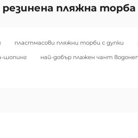
резинена пляжна торба
и
пластмасови пляжни торби с дупки
а-шопинг
най-добър плажен чант водоне