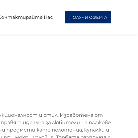
Контактирайте Нас
ПОЛУЧИ ОФЕРТА
функционалност и стил. Изработена от
 правят идеална за любители на плажове
и предмети като полотенца, купалки и
при мокри условия. Торбата разполага с