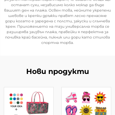
останат сухи, независимо колко мокър да бъде
вашият ден на плажа. Освен това, нейните укрепени
шевове и крепки дръжки правят лесно пренасяне
дори когато е заредена с полсти, закуски и слънчева
крем. Приложението на тази универсална торба се
разширява заизвън плажа, правейки я перфектна за
почивка край басейна, пикник или дори като стилова
спортна торба.
Нови продукти