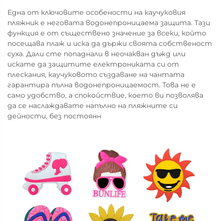
Една от ключовите особености на каучуковия
пляжник е неговата водонепроницаема защита. Тази
функция е от съществено значение за всеки, който
посещава плаж и иска да държи своята собственост
суха. Дали сте попаднали в неочакван дъжд или
искате да защитите електрониката си от
плескания, каучуковото създаване на чантата
гарантира пълна водонепроницаемост. Това не е
само удобство, а спокойствие, което ви позволява
да се наслаждавате напълно на пляжните си
дейности, без постоянн