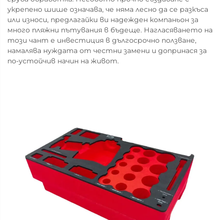
укрепено шише означава, че няма лесно да се разкъса
или износи, предлагайки ви надежден компаньон за
много пляжни пътувания в бъдеще. Нагласяването на
този чант е инвестиция в дългосрочно ползване,
намалява нуждата от честни замени и допринася за
по-устойчив начин на живот.