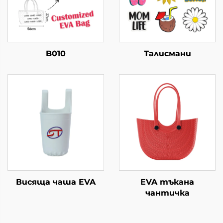
B010
Талисмани
Висяща чаша EVA
EVA тъкана
чантичка