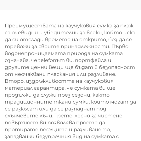
Преимуществата на каучуковия сумка за плаж
са очевидни и убедителни за всеки, който иска
да си отслади времето на открито, без да се
тревожи за своите принадлежности. Първо,
водонепроницаемата природа на сумката
означава, че telefonът ви, портфейла и
другите ценни вещи ще бъдат в безопасност
от неочаквани плескания или разливане.
Второ, издръжливостта на каучуковия
материал гарантира, че сумката ви ще
продължи да служи през сезони, както
традиционните ткани сумки, които могат да
се разкъсат или да се разпаднат под
слънчевите лъчи. Трето, лесно за чистене
повърхност ви позволява просто да
протирате песъците и разливането,
запазвайки безупречния вид на сумката с