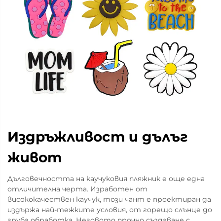
Издръжливост и дълъг
живот
Дълговечността на каучуковия пляжник е още една
отличителна черта. Изработен от
висококачествен каучук, този чант е проектиран да
издържа най-тежките условия, от горещо слънце до
груба обработка. Неговото прочно създаване с