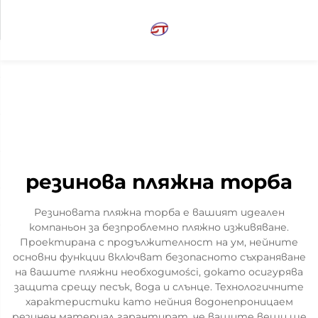
резинова пляжна торба
Резиновата пляжна торба е вашият идеален
компаньон за безпроблемно пляжно изживяване.
Проектирана с продължителност на ум, нейните
основни функции включват безопасното съхраняване
на вашите пляжни необходимоści, докато осигурява
защита срещу песък, вода и слънце. Технологичните
характеристики като нейния водонепроницаем
резинен материал гарантират, че вашите вещи ще