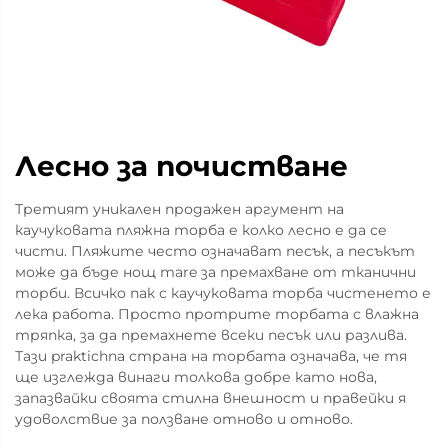
Лесно за почистване
Третият уникален продажен аргумент на
каучуковата пляжна торба е колко лесно е да се
чисти. Пляжите често означават песък, а песъкът
може да бъде нощ mare за премахване от тканични
торби. Всичко пак с каучуковата торба чистенето е
лека работа. Просто протрите торбата с влажна
тряпка, за да премахнете всеки песък или разлива.
Тази praktichna страна на торбата означава, че тя
ще изглежда винаги толкова добре като нова,
запазвайки своята стилна внешност и правейки я
удоволствие за ползване отново и отново.