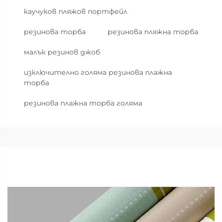
каучуков пляжов портфейл
резинова торба
резинова пляжна торба
малък резинов джоб
изключително голяма резинова плажна
торба
резинова плажна торба голяма