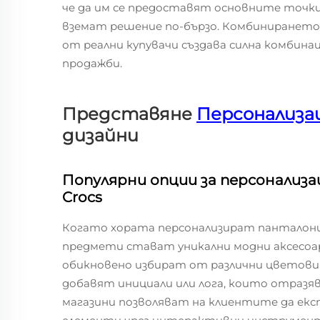
че да им се предоставят основните точки
вземат решение по-бързо. Комбинирането 
от реални купувачи създава силна комбинац
продажби.
Представяне
Персонализа
дизайни
Популярни опции за персонализ
Crocs
Когато хората персонализират панталонит
предмети стават уникални модни аксесоа
обикновено избират от различни цветови 
добавят инициали или лога, които отразя
магазини позволяват на клиентите да екс