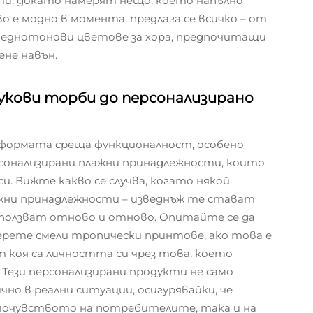
и, докато намерят нещо, което напълно
о е модно в момента, предлага се всичко – от
 еднотонови цветове за хора, предпочитащи
ене навън.
укови торби до персонализирано
 формата среща функционалност, особено
сонализирани плажни принадлежности, които
и. Вижте какво се случва, когато някой
ажни принадлежности – изведнъж те стават
зползват отново и отново. Опитайте се да
ерете смели тропически принтове, ако това е
 коя са личността си чрез това, което
 Тези персонализирани продукти не само
но в реални ситуации, осигурявайки, че
амочувството на потребителите, така и на