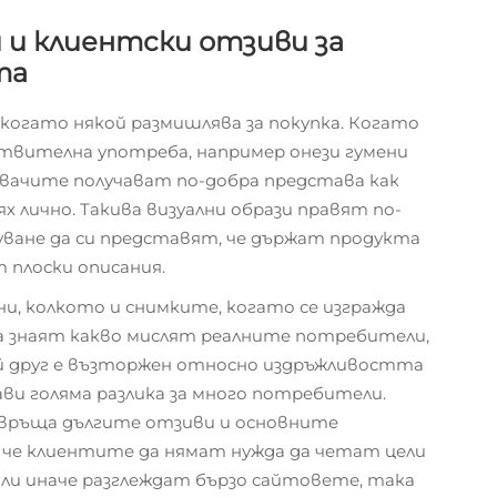
и и клиентски отзиви за
та
когато някой размишлява за покупка. Когато
твителна употреба, например онези гумени
увачите получават по-добра представа как
 лично. Такива визуални образи правят по-
уване да си представят, че държат продукта
 плоски описания.
и, колкото и снимките, когато се изгражда
а знаят какво мислят реалните потребители,
кой друг е възторжен относно издръжливостта
ви голяма разлика за много потребители.
евръща дългите отзиви и основните
 че клиентите да нямат нужда да четат цели
ли иначе разглеждат бързо сайтовете, така