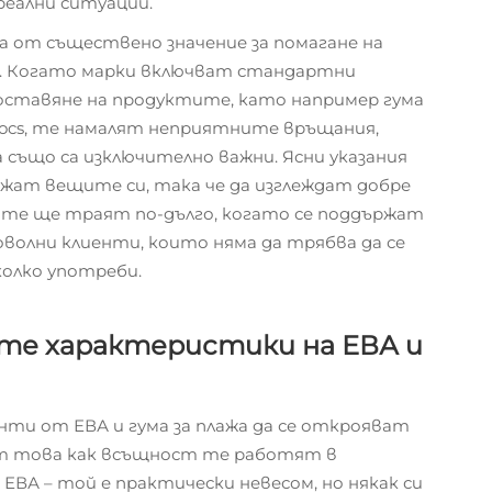
реални ситуации.
 от съществено значение за помагане на
. Когато марки включват стандартни
оставяне на продуктите, като например гума
rocs, те намалят неприятните връщания,
а също са изключително важни. Ясни указания
жат вещите си, така че да изглеждат добре
те ще траят по-дълго, когато се поддържат
волни клиенти, които няма да трябва да се
колко употреби.
те характеристики на ЕВА и
нти от ЕВА и гума за плажа да се открояват
от това как всъщност те работят в
ВА – той е практически невесом, но някак си