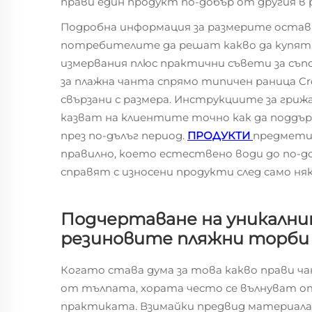
прави един продукт по-добър от другия в 
Подробна информация за размерите остава
потребителите да решат какво да купят
измервания плюс практични съвети за съп
за плажна чанта спрямо типичен раница C
свързани с размера. Инструкциите за гриж
казват на клиентите точно как да поддър
през по-дълъг период.
ПРОДУКТИ
предмети
правилно, което естествено води до по-до
справят с износени продукти след само ня
Подчертаване на уникални
резиновите пляжни торби
Когато става дума за това какво прави ча
от тълпата, хората често се вълнуват 
практиката. Взимайки предвид материала Е