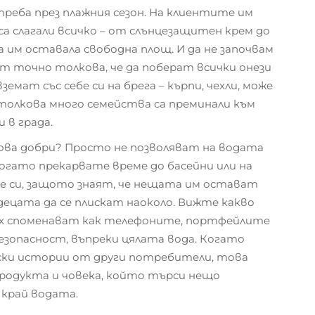
треба през плажния сезон. На клиентите им
са слагали всичко – от слънцезащитен крем до
са им оставала свободна площ. И да не започвам
т точно толкова, че да поберат всички онези
емат със себе си на брега – кърпи, чехли, може
 толкова много семейства са преминали към
 в града.
ова добри? Просто не позволяват на водата
когато прекарвате време до басейни или на
бе си, защото знаят, че нещата им остават
 децата да се плискат наоколо. Вижте какво
ях споменават как телефоните, портфейлите
езопасност, въпреки цялата вода. Когато
ки истории от други потребители, това
продукта и човека, който търси нещо
 край водата.