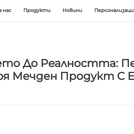
а нас
Продукти
Новини
Персонализаци
то До Реалността: П
оя Мечден Продукт С E