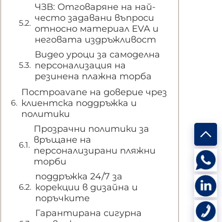
ЧЗВ: Отговаряне на най-
често задавани въпроси
относно материал EVA и
неговата издръжливост
Видео уроци за самоделна
персонализация на
резинена плажна торба
Построavanе на доверие чрез
клиентска поддръжка и
политики
Прозрачни политики за
връщане на
персонализирани пляжни
торби
поддръжка 24/7 за
корекции в дизайна и
поръчките
Гарантирана сигурна