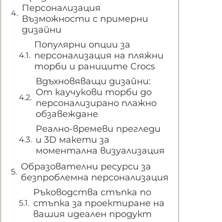
Персонализация
Възможности с примерни
дизайни
Популярни опции за
персонализация на пляжни
торби и раниците Crocs
Вдъхновяващи дизайни:
От каучукови торби до
персонализирано плажно
обзавеждане
Реално-времеви прегледи
и 3D макети за
моментална визуализация
Образователни ресурси за
безпроблемна персонализация
Ръководства стъпка по
стъпка за проектиране на
вашия идеален продукт