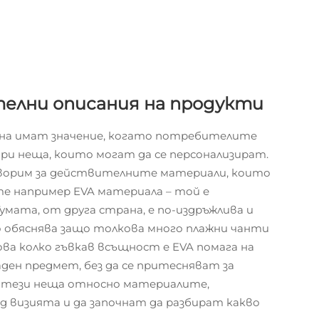
телни описания на продукти
на имат значение, когато потребителите
при неща, които могат да се персонализират.
оворим за действителните материали, които
е например EVA материала – той е
умата, от друга страна, е по-издръжлива и
о обяснява защо толкова много плажни чанти
ва колко гъвкав всъщност е EVA помага на
ден предмет, без да се притесняват за
и тези неща относно материалите,
визията и да започнат да разбират какво