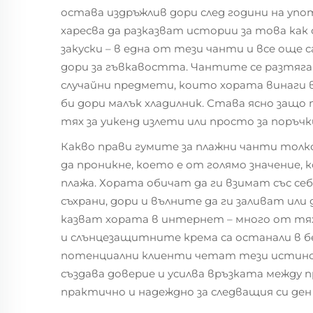
остава издръжлив дори след години на упо
харесва да разказват истории за това как 
закуски – в една от тези чанти и все още 
дори за гъвкавостта. Чантите се разтяга
случайни предмети, които хората винаги вз
би дори малък хладилник. Става ясно защо
тях за уикенд излети или просто за поръчки
Какво прави гумите за плажни чанти толк
да проникне, което е от голямо значение, 
плажа. Хората обичат да ги взимат със се
съхрани, дори и вълните да ги заливат или
казват хората в интернет – много от т
и слънцезащитните крема са останали в б
потенциални клиенти четат тези истинс
създава доверие и усилва връзката между 
практично и надеждно за следващия си ден