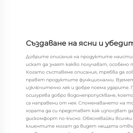
Създаване на ясни и убеди
Добрите описания на продуктите наисти
искат да знаят какво получават, особено 
Когато съставяме описания, трябва да г
правят продуктите функционални. Вземет
изключително лек и добре поема ударите. Г
осигурява добро водонепропускване, коет
са направени от нея. Споменаването на то
хората да си представят как използват да
дискомфорт по-късно. Обяснявайки всичк
клиентите могат да видят нещата отвъд 