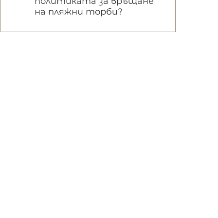
политиката за връщане
на пляжни торби?