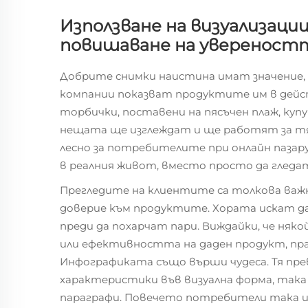
Използване на визуализаци
повишаване на увереност
Добрите снимки наистина имат значение, 
компании показват продуктите им в дейс
торбички, поставени на пясъчен плаж, куп
нещата ще изглеждат и ще работят за тях
лесно за потребителите при онлайн пазар
в реалния живот, вместо просто да гледат
Прегледите на клиентите са толкова важн
доверие към продуктите. Хората искат д
преди да похарчат пари. Виждайки, че ня
или ефективността на даден продукт, пра
Инфографиката също върши чудеса. Тя пр
характеристики във визуална форма, така
параграфи. Повечето потребители така и