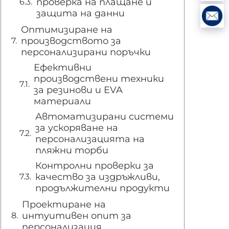
проверка на плащане и
защита на данни
Оптимизиране на
производството за
персонализирани поръчки
Ефективни
производствени техники
за резинови и EVA
материали
Автоматизирани системи
за ускоряване на
персонализацията на
пляжни торби
Контролни проверки за
качество за издръжливи,
продължителни продукти
Проектиране на
интуитивен опит за
персонализация