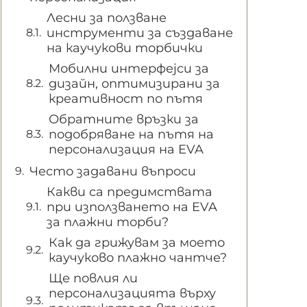
Лесни за ползване
инструменти за създаване
на каучукови торбички
Мобилни интерфејси за
дизайн, оптимизирани за
креативност по пътя
Обратните връзки за
подобряване на пътя на
персонализация на EVA
Често задавани въпроси
Какви са предимствата
при използването на EVA
за плажни торби?
Как да грижувам за моето
каучуково плажно чантче?
Ще повлия ли
персонализацията върху