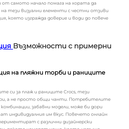
 от самото начало помага на хората да
на тези визуални елементи с честни отзиви
ия, която изгражда доверие и води до повече
ция
Възможности с примерни
ация на пляжни торби и раниците
е си за плаж и раниците Crocs, тези
ри, а не просто общи чанти. Потребителите
комбинации, забавни модели, може би дори
ват индивидуалния им вкус. Повечето онлайн
периментират с различни дизайнерски