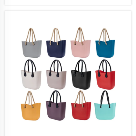
въвеждането на чанти от ЕВА, които
революционизират начина, по който
мислим за ежедневните аксесоари. Тези
иновативни чанти, изработени...