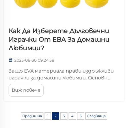
Как Да Изберете Дълговечни
Играчки От ЕВА За Домашни
Любимци?
2025-06-30 09:24:58
Защо EVA материала прави издръжливи
играчки за домашни любимци. Основни
свойства на EVA за устойчивост на
Виж повече
гризане. Играчките за домашни любимци
от EVA (етиленвинил ацетат) се
търсят все по-често поради
отличната си устойчивост на гризане.
Предишна
1
2
3
4
5
Следваща
Молекулярната структура на EVA е
много интересна, тя...