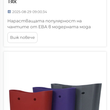
Тях
2025-08-29 09:00:34
Нарастващата популярност на
чантите от ЕВА в модерната мода
Модният пейзаж преживява значителен
Виж повече
преход, тъй като чантите от ЕВА се
появяват като привлекателна
алтернатива на обикновените кожени и
платнени чанти. Тези иновативни
аксесоари, изработени от Е...