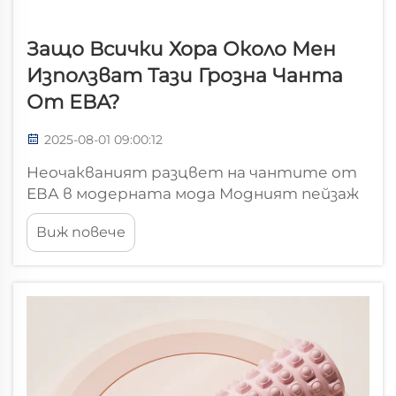
Защо Всички Хора Около Мен
Използват Тази Грозна Чанта
От ЕВА?
2025-08-01 09:00:12
Неочакваният разцвет на чантите от
ЕВА в модерната мода Модният пейзаж
е станал свидетел на забележителна
Виж повече
трансформация с появата на чантите
от ЕВА, които доминират уличния стил
и лентите в социалните медии. Тези
уникални аксесоари, някога смятани за п...