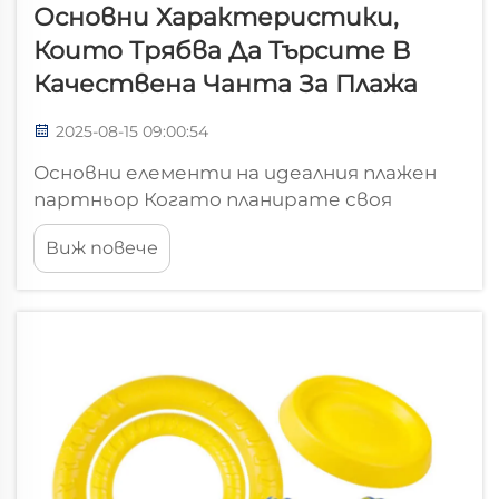
Основни Характеристики,
Които Трябва Да Търсите В
Качествена Чанта За Плажа
2025-08-15 09:00:54
Основни елементи на идеалния плажен
партньор Когато планирате своя
идеален ден на плажа, наличието на
Виж повече
правилната чанта за плаж може да
направи разликата между безпроблемен
и разочароващо преживяване. Добре
дизайнираната чанта за плаж служи като
повече от...