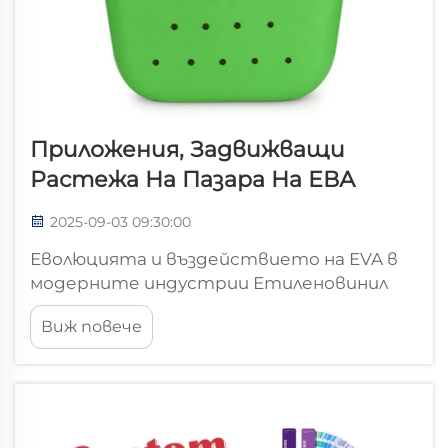
Приложения, Задвижващи
Растежа На Пазара На ЕВА
2025-09-03 09:30:00
Еволюцията и въздействието на EVA в
модерните индустрии Етиленовинил
ацетатът (EVA) се е превърнал в
Виж повече
универсален материал, който
трансформира множество индустрии и
стимулира значителния растеж на
пазара на EVA в глобалните сектори. Този
забележителен полимер, комбиниращ...