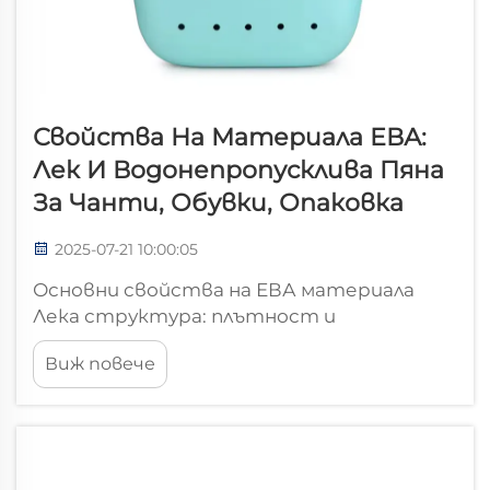
Свойства На Материала ЕВА:
Лек И Водонепропусклива Пяна
За Чанти, Обувки, Опаковка
2025-07-21 10:00:05
Основни свойства на ЕВА материала
Лека структура: плътност и
плаваемост ЕВА означава Етилен Винил
Виж повече
Ацетат, а хората наистина харесват
този материал, защото е изключително
лек. Става дума за плътности около 0.92
до 1.0 грама на кубичен с...