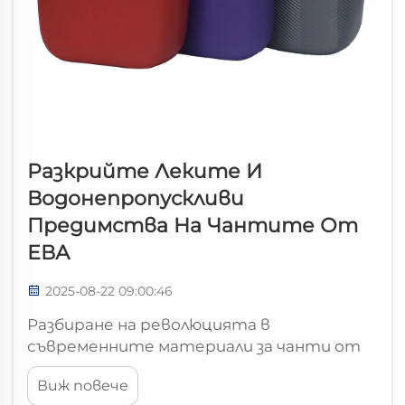
Разкрийте Леките И
Водонепропускливи
Предимства На Чантите От
ЕВА
2025-08-22 09:00:46
Разбиране на революцията в
съвременните материали за чанти от
ЕВА Модният бранш е станал свидетел
Виж повече
на забележителна трансформация с