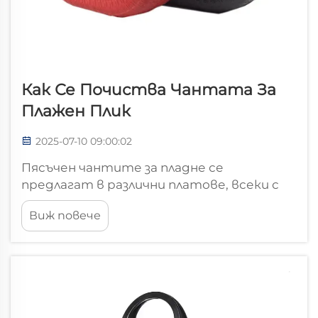
Как Се Почиства Чантата За
Плажен Плик
2025-07-10 09:00:02
Пясъчен чантите за пладне се
предлагат в различни платове, всеки с
различни качества и начини за грижа.
Виж повече
Най-често използваните са платно,
полиестер, нейлон или памук...