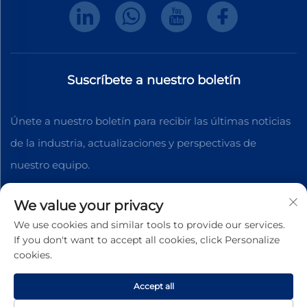
Suscríbete a nuestro boletín
Únete a nuestro boletín para recibir las últimas noticias
de la industria, actualizaciones y perspectivas de
nuestro equipo.
We value your privacy
Suscribirse
We use cookies and similar tools to provide our services.
If you don't want to accept all cookies, click Personalize
cookies.
Derechos de autor © 2025 Dongguan Shengteng Plastic
Hardware Products Co., Ltd. Todos los derechos
Accept all
reservados.
Política de Privacidad