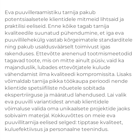
Eva puuvilleraamistiku tarnija pakub
potentsiaalsetele klientidele mitmeid lihtsaid ja
praktilisi eeliseid. Enne kõike tagab tarnija
kvaliteedile suunatud pühendumine, et iga eva
puuvillilehekülg vastab kõrgeimatele standarditele
ning pakub usaldusväärselt toimivust igas
rakenduses. Ettevõtte arenenud tootmismeetodid
tagavad toote, mis on mitte ainult püsiv, vaid ka
majanduslik, lubades ettevõtjatele kulude
vähendamist ilma kvaliteedi kompromissita. Lisaks
võimaldab tarnija pikka töökaupa perioodi nende
klientide spetsiifiliste nõuetele sobitada
ekspertriirguse ja määratud lahendused. Lai valik
eva puuvilli variantidest annab klientidele
võimaluse valida oma unikaalsete projektide jaoks
sobivaim materjal. Kokkuvõttes on meie eva
puuvillitarnija eelised selged: tipptase kvaliteet,
kuluefektiivsus ja personaalne teenindus.