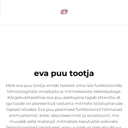
eva puu tootja
Meie eva puu tootja erineb teistest oma laia funktsioonide,
tehnoloogiliste omaduste ja mitmekesiste rakendustega.
Kõrgekvaliteedilise eva puu pakkujana tagab ettevõte, et
iga toode on planeeritud vastama mitmete tööstusharude
täpsed nõuded. Eva puu peamised funktsioonid hõlmavad
ammustamist, šokki absorbeerimist ja isolatsiooni, mis
muudab selle materjali mitmetele kasutustel sobivaks.
Tehnoloogilised omadused, nagu sulgetud rakkustruktuur,