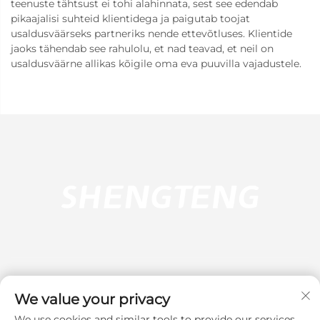
teenuste tähtsust ei tohi alahinnata, sest see edendab
pikaajalisi suhteid klientidega ja paigutab toojat
usaldusväärseks partneriks nende ettevõtluses. Klientide
jaoks tähendab see rahulolu, et nad teavad, et neil on
usaldusväärne allikas kõigile oma eva puuvilla vajadustele.
We value your privacy
We use cookies and similar tools to provide our services.