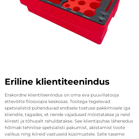
Eriline klientiteenindus
Erakordne klientiteenindus on oma eva puuvillatooja
ettevõtte filosoopia keskosas. Tootega tegelevad
spetsialistid pühenduvad endisele toetuse pakkimisele iga
kliendile, tagades, et nende vajadused mõistatakse ja neid
kiiresti ja tõhusalt rahuldatakse. See klientipuhas lähenedus
hõlmab tehnilise spetsialisti pakumist, abistamist toote
valikus ning kiireid vastuseid küsimustele. Selle taseme