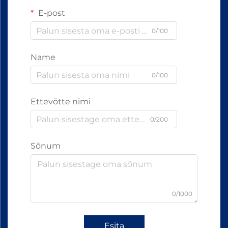
E-post
0/100
Name
0/100
Ettevõtte nimi
0/200
Sõnum
0/1000
Esita