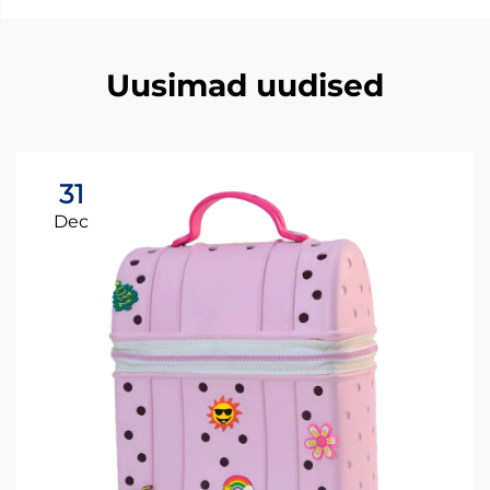
Uusimad uudised
31
Dec