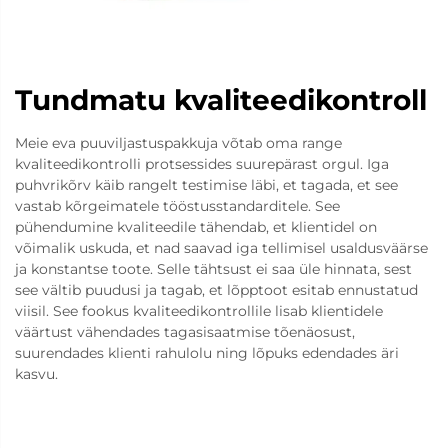
Tundmatu kvaliteedikontroll
Meie eva puuviljastuspakkuja võtab oma range
kvaliteedikontrolli protsessides suurepärast orgul. Iga
puhvrikõrv käib rangelt testimise läbi, et tagada, et see
vastab kõrgeimatele tööstusstandarditele. See
pühendumine kvaliteedile tähendab, et klientidel on
võimalik uskuda, et nad saavad iga tellimisel usaldusväärse
ja konstantse toote. Selle tähtsust ei saa üle hinnata, sest
see vältib puudusi ja tagab, et lõpptoot esitab ennustatud
viisil. See fookus kvaliteedikontrollile lisab klientidele
väärtust vähendades tagasisaatmise tõenäosust,
suurendades klienti rahulolu ning lõpuks edendades äri
kasvu.