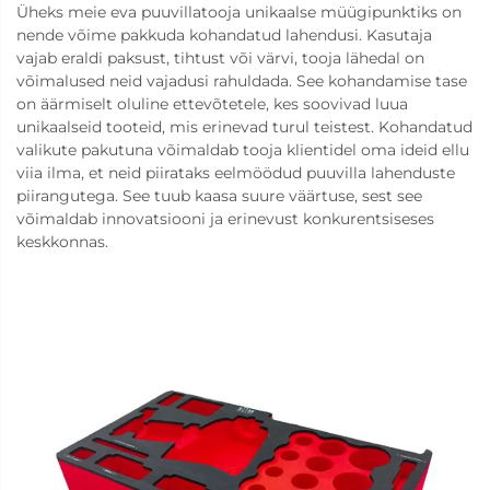
Üheks meie eva puuvillatooja unikaalse müügipunktiks on
nende võime pakkuda kohandatud lahendusi. Kasutaja
vajab eraldi paksust, tihtust või värvi, tooja lähedal on
võimalused neid vajadusi rahuldada. See kohandamise tase
on äärmiselt oluline ettevõtetele, kes soovivad luua
unikaalseid tooteid, mis erinevad turul teistest. Kohandatud
valikute pakutuna võimaldab tooja klientidel oma ideid ellu
viia ilma, et neid piirataks eelmöödud puuvilla lahenduste
piirangutega. See tuub kaasa suure väärtuse, sest see
võimaldab innovatsiooni ja erinevust konkurentsiseses
keskkonnas.