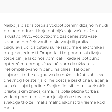
Najbolja plažna torba s vodootpornim dizajnom nudi
brojne prednosti koje poboljšavaju vaše plažno
iskustvo. Prvo, vodootporno zasićenje štiti vaše
stvari od neočekivanih prskavanja ili proliva,
osiguravajući da ostaju suhe i sigurne elektronike i
druge vrijednosti. Drugo, laki i ergonomski dizajn
torbe čini je lako nosivom, čak i kada je potpuno
opterećena, omogućavajući vam da uživate u
nekomplikovanom danu na plijesi. Također,
trajanost torbe osigurava da može izdržati zahtjeve
dnevnog korištenja, čime postaje praktična ulaganja
koja će trajati godine. Svojim fleksibilnim i korisnički
prijateljskim značajkama, najbolja plažna torba s
vodootpornim dizajnom je ključna stavka za
svakoga tko želi maksimalno iskoristiti vrijeme kod
mora.