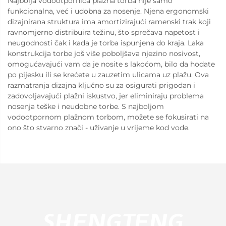
Najbolja vodootpornica plažna torba nije samo
funkcionalna, već i udobna za nosenje. Njena ergonomski
dizajnirana struktura ima amortizirajući ramenski trak koji
ravnomjerno distribuira težinu, što sprečava napetost i
neugodnosti čak i kada je torba ispunjena do kraja. Laka
konstrukcija torbe još više poboljšava njezino nosivost,
omogućavajući vam da je nosite s lakoćom, bilo da hodate
po pijesku ili se krećete u zauzetim ulicama uz plažu. Ova
razmatranja dizajna ključno su za osigurati prigodan i
zadovoljavajući plažni iskustvo, jer eliminiraju problema
nosenja teške i neudobne torbe. S najboljom
vodootpornom plažnom torbom, možete se fokusirati na
ono što stvarno znači - uživanje u vrijeme kod vode.