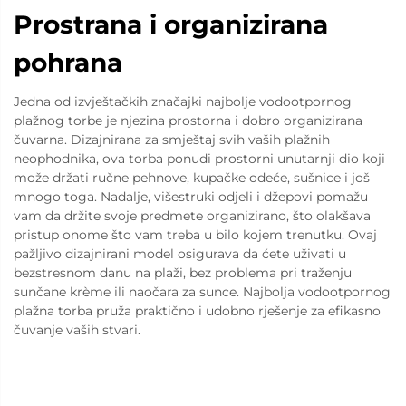
Prostrana i organizirana
pohrana
Jedna od izvještačkih značajki najbolje vodootpornog
plažnog torbe je njezina prostorna i dobro organizirana
čuvarna. Dizajnirana za smještaj svih vaših plažnih
neophodnika, ova torba ponudi prostorni unutarnji dio koji
može držati ručne pehnove, kupačke odeće, sušnice i još
mnogo toga. Nadalje, višestruki odjeli i džepovi pomažu
vam da držite svoje predmete organizirano, što olakšava
pristup onome što vam treba u bilo kojem trenutku. Ovaj
pažljivo dizajnirani model osigurava da ćete uživati u
bezstresnom danu na plaži, bez problema pri traženju
sunčane krème ili naočara za sunce. Najbolja vodootpornog
plažna torba pruža praktično i udobno rješenje za efikasno
čuvanje vaših stvari.