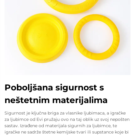
Poboljšana sigurnost s
neštetnim materijalima
Sigurnost je ključna briga za vlasnike ljubimaca, a igračke
za ljubimce od Evi pružaju ovo na taj oblik uz svoj nepošten
sastav. Izrađene od materijala sigurnih za ljubimce, te
igračke ne sadrže štetne kemijske tvari ili supstance koje bi