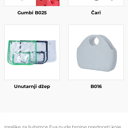
Gumbi B025
Čari
Unutarnji džep
B016
Igraljke za ljubimce Eva nude brojne prednosti koje