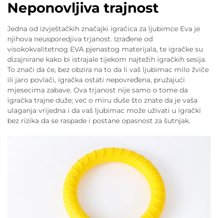
Neponovljiva trajnost
Jedna od izvještačkih značajki igračica za ljubimce Eva je
njihova neusporedjiva trjanost. Izrađene od
visokokvalitetnog EVA pjenastog materijala, te igračke su
dizajnirane kako bi istrajale tijekom najtežih igračkih sesija.
To znači da će, bez obzira na to da li vaš ljubimac milo žviče
ili jaro povlači, igračka ostati nepovređena, pružajući
mjesecima zabave. Ova trjanost nije samo o tome da
igračka trajne duže; već o miru duše što znate da je vaša
ulaganja vrijedna i da vaš ljubimac može uživati u igrački
bez rizika da se raspade i postane opasnost za šutnjak.