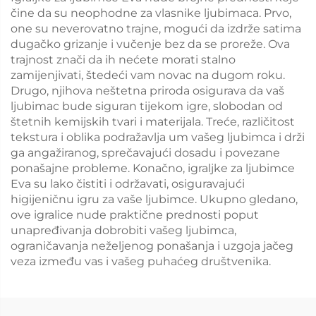
čine da su neophodne za vlasnike ljubimaca. Prvo,
one su neverovatno trajne, mogući da izdrže satima
dugačko grizanje i vučenje bez da se proreže. Ova
trajnost znači da ih nećete morati stalno
zamijenjivati, štedeći vam novac na dugom roku.
Drugo, njihova neštetna priroda osigurava da vaš
ljubimac bude siguran tijekom igre, slobodan od
štetnih kemijskih tvari i materijala. Treće, različitost
tekstura i oblika podražavlja um vašeg ljubimca i drži
ga angažiranog, sprečavajući dosadu i povezane
ponašajne probleme. Konačno, igraljke za ljubimce
Eva su lako čistiti i održavati, osiguravajući
higiјeničnu igru za vaše ljubimce. Ukupno gledano,
ove igralice nude praktične prednosti poput
unapređivanja dobrobiti vašeg ljubimca,
ograničavanja neželjenog ponašanja i uzgoja jačeg
veza između vas i vašeg puhaćeg društvenika.