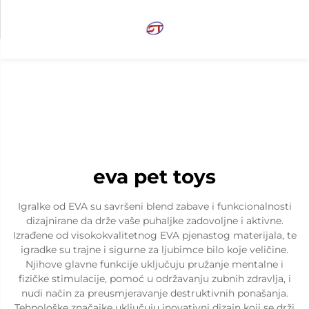
eva pet toys
Igralke od EVA su savršeni blend zabave i funkcionalnosti
dizajnirane da drže vaše puhaljke zadovoljne i aktivne.
Izrađene od visokokvalitetnog EVA pjenastog materijala, te
igradke su trajne i sigurne za ljubimce bilo koje veličine.
Njihove glavne funkcije uključuju pružanje mentalne i
fizičke stimulacije, pomoć u održavanju zubnih zdravlja, i
nudi način za preusmjeravanje destruktivnih ponašanja.
Tehnološke značajke uključuju inovativni dizajn koji se drži