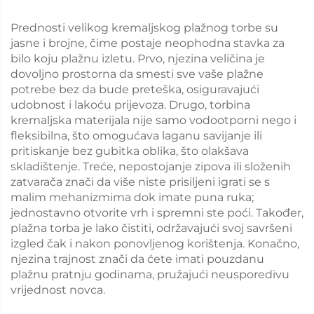
Prednosti velikog kremaljskog plažnog torbe su
jasne i brojne, čime postaje neophodna stavka za
bilo koju plažnu izletu. Prvo, njezina veličina je
dovoljno prostorna da smesti sve vaše plažne
potrebe bez da bude preteška, osiguravajući
udobnost i lakoću prijevoza. Drugo, torbina
kremaljska materijala nije samo vodootporni nego i
fleksibilna, što omogućava laganu savijanje ili
pritiskanje bez gubitka oblika, što olakšava
skladištenje. Treće, nepostojanje zipova ili složenih
zatvarača znači da više niste prisiljeni igrati se s
malim mehanizmima dok imate puna ruka;
jednostavno otvorite vrh i spremni ste poći. Također,
plažna torba je lako čistiti, održavajući svoj savršeni
izgled čak i nakon ponovljenog korištenja. Konačno,
njezina trajnost znači da ćete imati pouzdanu
plažnu pratnju godinama, pružajući neusporedivu
vrijednost novca.