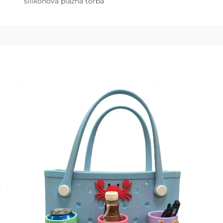
silikonova plažna torba