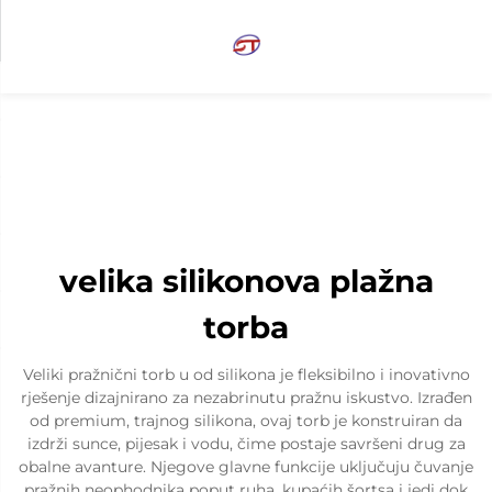
velika silikonova plažna
torba
Veliki pražnični torb u od silikona je fleksibilno i inovativno
rješenje dizajnirano za nezabrinutu pražnu iskustvo. Izrađen
od premium, trajnog silikona, ovaj torb je konstruiran da
izdrži sunce, pijesak i vodu, čime postaje savršeni drug za
obalne avanture. Njegove glavne funkcije uključuju čuvanje
pražnih neophodnika poput ruha, kupaćih šortsa i jedi dok