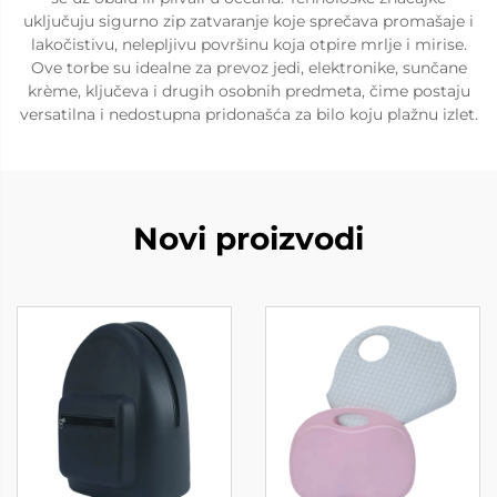
uključuju sigurno zip zatvaranje koje sprečava promašaje i
lakočistivu, nelepljivu površinu koja otpire mrlje i mirise.
Ove torbe su idealne za prevoz jedi, elektronike, sunčane
krème, ključeva i drugih osobnih predmeta, čime postaju
versatilna i nedostupna pridonašća za bilo koju plažnu izlet.
Novi proizvodi