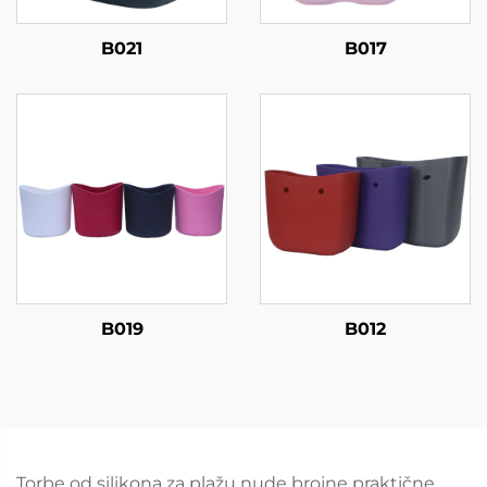
B021
B017
B019
B012
Torbe od silikona za plažu nude brojne praktične