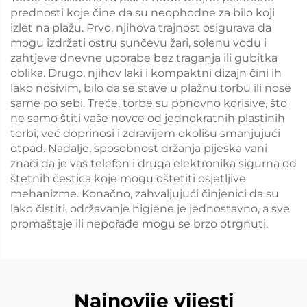
prednosti koje čine da su neophodne za bilo koji
izlet na plažu. Prvo, njihova trajnost osigurava da
mogu izdržati ostru sunčevu žari, solenu vodu i
zahtjeve dnevne uporabe bez traganja ili gubitka
oblika. Drugo, njihov laki i kompaktni dizajn čini ih
lako nosivim, bilo da se stave u plažnu torbu ili nose
same po sebi. Treće, torbe su ponovno korisive, što
ne samo štiti vaše novce od jednokratnih plastinih
torbi, već doprinosi i zdravijem okolišu smanjujući
otpad. Nadalje, sposobnost držanja pijeska vani
znači da je vaš telefon i druga elektronika sigurna od
štetnih čestica koje mogu oštetiti osjetljive
mehanizme. Konačno, zahvaljujući činjenici da su
lako čistiti, održavanje higiene je jednostavno, a sve
promaštaje ili nepořađe mogu se brzo otrgnuti.
Najnovije vijesti