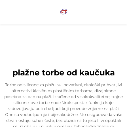
plažne torbe od kaučuka
Torbe od silicone za plažu su inovativni, ekološki prihvatljivi
alternativi klasičnim plastičnim torbama, dizajnirane
posebno za dan na plaži. Izrađene od visokokvalitetne, trajne
silicone, ove torbe nude širok spektar funkcija koje
zadovoljavaju potrebe ljudi koji provode vrijeme na plaži.
One su vodootpornje i pijesakodržne, što osigurava da vaše
stvari ostaju suhe i čiste, bez obzira na to jesu li vi opuštali
se uz obalu ili plivali u oceanu. Tehnološke značajke