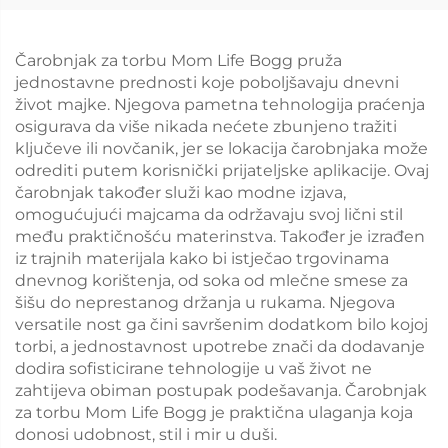
Čarobnjak za torbu Mom Life Bogg pruža
jednostavne prednosti koje poboljšavaju dnevni
život majke. Njegova pametna tehnologija praćenja
osigurava da više nikada nećete zbunjeno tražiti
ključeve ili novčanik, jer se lokacija čarobnjaka može
odrediti putem korisnički prijateljske aplikacije. Ovaj
čarobnjak također služi kao modne izjava,
omogućujući majcama da održavaju svoj lični stil
među praktičnošću materinstva. Također je izrađen
iz trajnih materijala kako bi istječao trgovinama
dnevnog korištenja, od soka od mlečne smese za
šišu do neprestanog držanja u rukama. Njegova
versatile nost ga čini savršenim dodatkom bilo kojoj
torbi, a jednostavnost upotrebe znači da dodavanje
dodira sofisticirane tehnologije u vaš život ne
zahtijeva obiman postupak podešavanja. Čarobnjak
za torbu Mom Life Bogg je praktična ulaganja koja
donosi udobnost, stil i mir u duši.