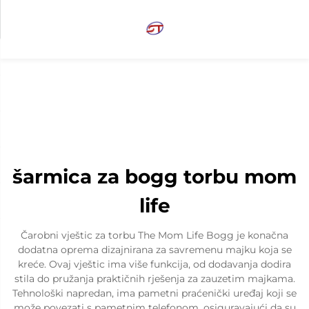
šarmica za bogg torbu mom
life
Čarobni vještic za torbu The Mom Life Bogg je konačna
dodatna oprema dizajnirana za savremenu majku koja se
kreće. Ovaj vještic ima više funkcija, od dodavanja dodira
stila do pružanja praktičnih rješenja za zauzetim majkama.
Tehnološki napredan, ima pametni praćenički uređaj koji se
može povezati s pametnim telefonom, osiguravajući da su