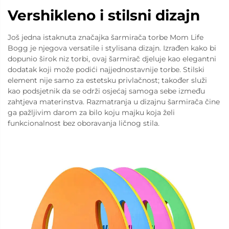
Vershikleno i stilsni dizajn
Još jedna istaknuta značajka šarmirača torbe Mom Life
Bogg je njegova versatile i stylisana dizajn. Izrađen kako bi
dopunio širok niz torbi, ovaj šarmirač djeluje kao elegantni
dodatak koji može podići najjednostavnije torbe. Stilski
element nije samo za estetsku privlačnost; također služi
kao podsjetnik da se održi osjećaj samoga sebe između
zahtjeva materinstva. Razmatranja u dizajnu šarmirača čine
ga pažljivim darom za bilo koju majku koja želi
funkcionalnost bez oboravanja ličnog stila.