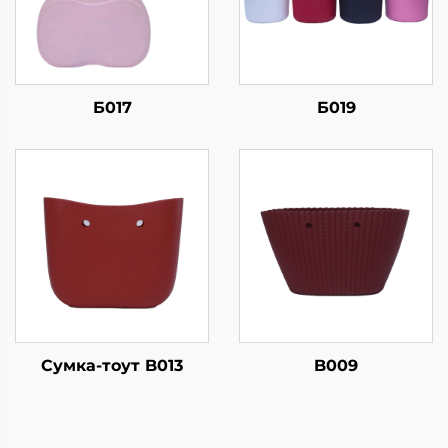
Б017
Б019
Сумка-тоут B013
B009