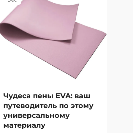
Чудеса пены EVA: ваш
Пл
путеводитель по этому
ко
универсальному
материалу
СМО