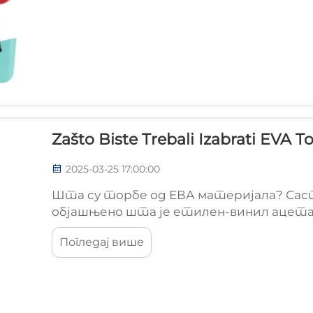
Zašto Biste Trebali Izabrati EVA T
2025-03-25 17:00:00
Шта су торбе од ЕВА материјала? Саст
објашњено шта је етилен-винил ацета
ацетат, полимер који настаје комбин
Погледај више
Оно што чини овај материјал интересант