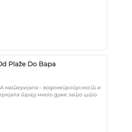
 Od Plaže Do Bара
 материјала – водонепропусност и
еријала трају много дуже зато што
не су направљене од ЕВА материјала,