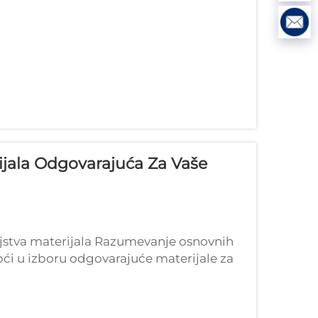
ijala Odgovarajuća Za Vaše
ojstva materijala Razumevanje osnovnih
i u izboru odgovarajuće materijale za
štaju za vanjske aktivnosti. Šta čini