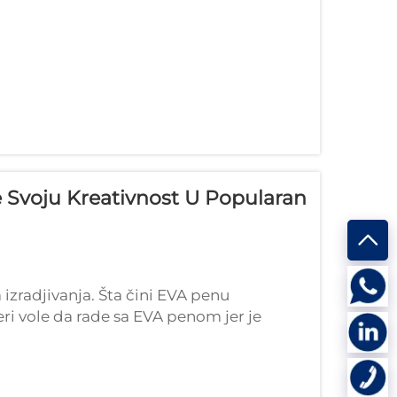
e Svoju Kreativnost U Popularan
zradjivanja. Šta čini EVA penu
i vole da rade sa EVA penom jer je
manipulaciju i odličan je za pravljenje