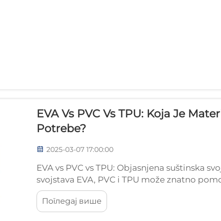
EVA Vs PVC Vs TPU: Koja Je Mater
Potrebe?
2025-03-07 17:00:00
EVA vs PVC vs TPU: Objasnjena suštinska sv
svojstava EVA, PVC i TPU može znatno pomoć
različite primjene, posebno u torbama i name
Погледај више
EVA...