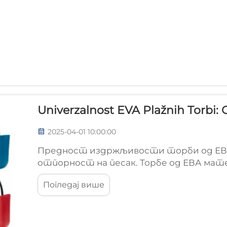
Univerzalnost EVA Plažnih Torbi:
2025-04-01 10:00:00
Предност издржљивости торби од ЕВА
отпорност на песак. Торбе од ЕВА мат
веома добро издржавају воду и песак. О
Погледај више
који је прилично издржљив, а такође...