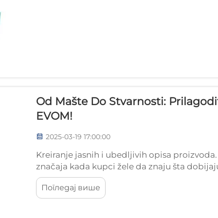
Od Mašte Do Stvarnosti: Prilagod
EVOM!
2025-03-19 17:00:00
Kreiranje jasnih i ubedljivih opisa proizvoda
značaja kada kupci žele da znaju šta dobija
prilagoditi. Kada sastavljamo opise, moram
Погледај више