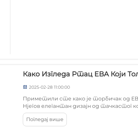
Како Изгледа Ртац ЕВА Који Т
2025-02-28 11:00:00
Приметили сте како је торбичак од ЕВ
Нjегов елегантан дизајн од тачкастог 
смо да ћете волети комбинацију елега
Погледај више
попут Еве Мендес заклињу се у њега, а то 