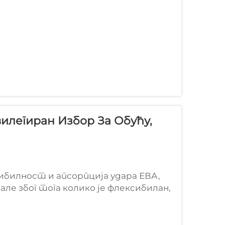
легиран Избор За Обућу,
билност и апсорпција удара ЕВА,
ле због тога колико је флексибилан,
рија стално враћа на њега када им
е са...