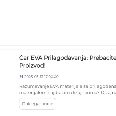
Čar EVA Prilagođavanja: Prebacit
Proizvod!
2025-03-13 17:00:00
Razumevanje EVA materijala za prilagođena i
materijalom najdražim dizajnerima? Dizajner
veoma lagana. Materijal je izuzetno lagan za 
Погледај више
raznovrsnih prilagođenih predmeta...