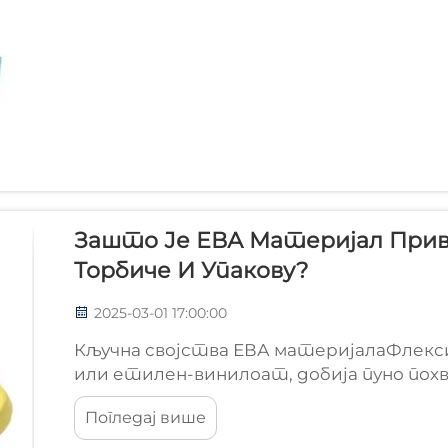
Зашто Је ЕВА Материјал Приви
Торбиче И Упакову?
2025-03-01 17:00:00
Кључна својства ЕВА материјалаФлекси
или етилен-винилоат, добија пуно похва
што објашњава зашто се толико индуст
Погледај више
је потребно нешто што се савија и крећ