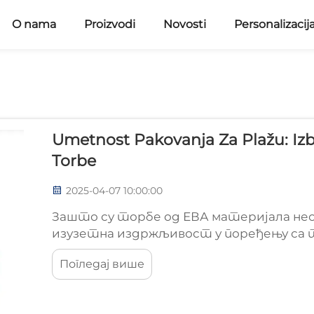
O nama
Proizvodi
Novosti
Personalizacij
Umetnost Pakovanja Za Plažu: Iz
Torbe
2025-04-07 10:00:00
Зашто су торбе од ЕВА материјала неоп
изузетна издржљивост у поређењу са
Посетиоци плаже који пређу на торбе 
Погледај више
добром путу. Ове торбе су направљен
издржљивије су у односу на редовне тор