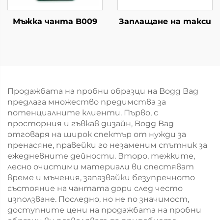
Мъжка чанта B009
Заплащане на такси
Продажбата на пробни образци на Bogg Bag
предлага множество предимства за
потенциалните клиенти. Първо, с
просторния и гъвкав дизайн, Bogg Bag
отговаря на широк спектър от нужди за
пренасяне, правейки го незаменим спътник за
ежедневните дейности. Второ, тежките,
лесно очистими материали ви спестяват
време и мъчения, запазвайки безупречното
състояние на чантата дори след често
използване. Последно, но не по значимост,
доступните цени на продажбата на пробни