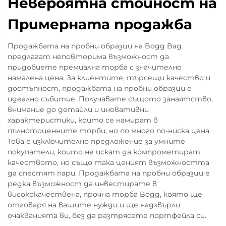
Невероятна стойност на
Примерната продажба
Продажбата на пробни образци на Bogg Bag
предлагат неповторима възможност да
придобиете премиална торба с значително
намалена цена. За клиентите, търсещи качество и
достъпност, продажбата на пробни образци е
идеално събитие. Получавате същото занаятство,
внимание до детайли и иновативни
характеристики, които се намират в
пълнотоценните торби, но по много по-ниска цена.
Това е изключително предложение за умните
покупатели, които не искат да компрометират
качеството, но също така ценият възможността
да спестят пари. Продажбата на пробни образци е
редка възможност да инвестирате в
висококачествена, прочна торба Bogg, която ще
отговаря на вашите нужди и ще надхвърли
очакванията ви, без да разтрясете портфейла си.