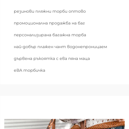
резинови пляжни торби оптово
промоционална продажба на баг
персонализирана багажна торба
най-добър плажен чант водонепроницаем
дървена ръкоятка с ева пяна маца
еВА торбичка