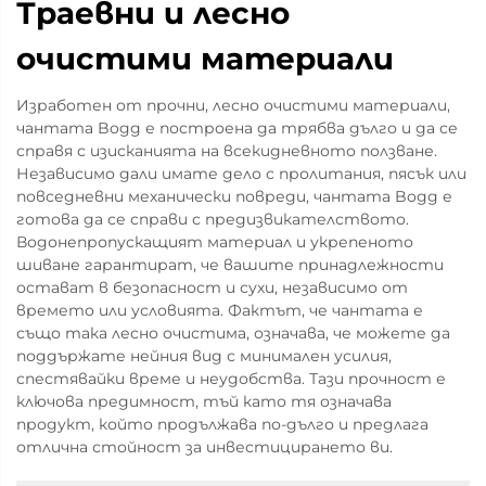
Траевни и лесно
очистими материали
Изработен от прочни, лесно очистими материали,
чантата Bogg е построена да трябва дълго и да се
справя с изисканията на всекидневното ползване.
Независимо дали имате дело с пролитания, пясък или
повседневни механически повреди, чантата Bogg е
готова да се справи с предизвикателството.
Водонепропускащият материал и укрепеното
шиване гарантират, че вашите принадлежности
остават в безопасност и сухи, независимо от
времето или условията. Фактът, че чантата е
също така лесно очистима, означава, че можете да
поддържате нейния вид с минимален усилия,
спестявайки време и неудобства. Тази прочност е
ключова предимност, тъй като тя означава
продукт, който продължава по-дълго и предлага
отлична стойност за инвестицирането ви.