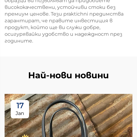
образци ви позволяват да придобиете
висококачествени, устойчиви стоки без
премиум ценове. Тези praktichni предимства
гарантират, че правите инвестиция в
продукт, който ще ви служи добре,
осигурявайки удобство и надеждност през
годините.
Най-нови новини
17
Jan