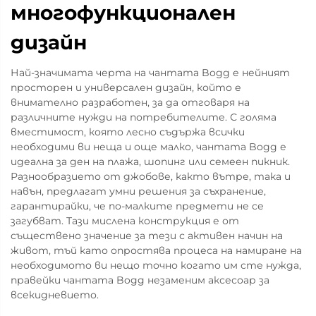
многофункционален
дизайн
Най-значимата черта на чантата Bogg е нейният
просторен и универсален дизайн, който е
внимателно разработен, за да отговаря на
различните нужди на потребителите. С голяма
вместимост, която лесно съдържа всички
необходими ви неща и още малко, чантата Bogg е
идеална за ден на плажа, шопинг или семеен пикник.
Разнообразието от джобове, както вътре, така и
навън, предлагат умни решения за съхранение,
гарантирайки, че по-малките предмети не се
загубват. Тази мислена конструкция е от
съществено значение за тези с активен начин на
живот, тъй като опростява процеса на намиране на
необходимото ви нещо точно когато им сте нужда,
правейки чантата Bogg незаменим аксесоар за
всекидневието.