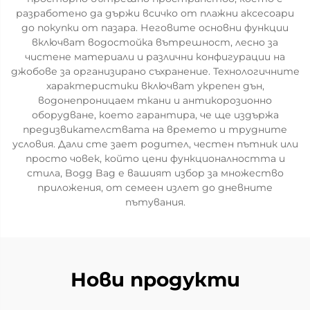
разработено да държи всичко от плажни аксесоари
до покупки от пазара. Неговите основни функции
включват водостойка вътрешност, лесно за
чистене материали и различни конфигурации на
джобове за организирано съхранение. Технологичните
характеристики включват укрепен дън,
водонепроницаем ткани и антикорозионно
оборудване, което гарантира, че ще издържа
предизвикателствата на времето и трудните
условия. Дали сте зает родител, честен пътник или
просто човек, който цени функционалността и
стила, Bogg Bag е вашият избор за множество
приложения, от семеен излет до дневните
пътувания.
Нови продукти