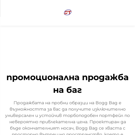
промоционална продажба
на баг
Продажбата на пробни образци на Bogg Bag е
възможността за вас да получите изключително
универсален и устойчив торбоподобен портфейл по
невероятно привлекателна цена. Проектиран да
бъде окончателният носач, Bogg Bag се хваста с
просторно вътрешно пространство, което е