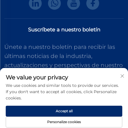
Suscríbete a nuestro boletín
Únete a nuestro boletín para recibir las
últimas noticias de la industria,
actualizaciones y perspectivas de nuestro
equipo.
We value your privacy
We use cookies and similar tools to provide our services.
If you don't want to accept all cookies, click Personalize
Suscribirse
cookies.
Accept all
Derechos de autor © 2025 Dongguan Shengteng Plastic Hardware
Products Co., Ltd. Todos los derechos reservados.
Política de
Personalize cookies
Privacidad