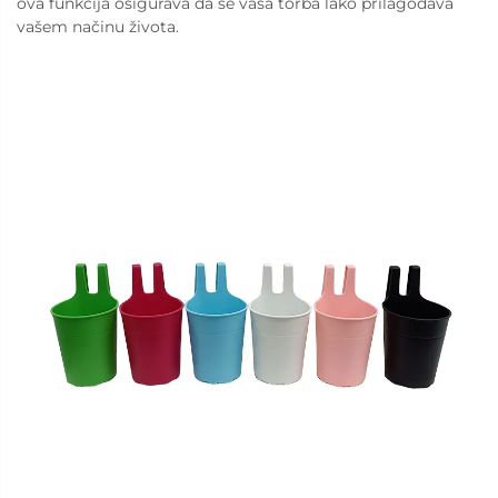
ova funkcija osigurava da se vaša torba lako prilagođava
vašem načinu života.