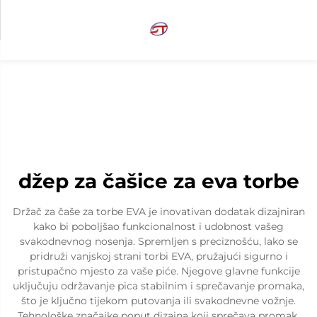
džep za čašice za eva torbe
Držač za čaše za torbe EVA je inovativan dodatak dizajniran
kako bi poboljšao funkcionalnost i udobnost vašeg
svakodnevnog nosenja. Spremljen s preciznošću, lako se
pridruži vanjskoj strani torbi EVA, pružajući sigurno i
pristupačno mjesto za vaše piće. Njegove glavne funkcije
uključuju održavanje pica stabilnim i sprečavanje promaka,
što je ključno tijekom putovanja ili svakodnevne vožnje.
Tehnološke značajke poput dizajna koji sprečava promak,