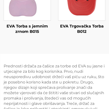
EVA Torba s jemnim
EVA Trgovačka Torba
zrnom B015
B012
Prednosti držača za čašice za torbe od EVA su jasne i
utjecajne za bilo kog korisnika. Prvo, nudi
neusporedivu udobnost držeći vaš piću uz ruku, što
je posebno korisno kada ste u pokretu. Drugo,
njegov dizajn koji sprečava prolivanje znači da
možete vjerovati da će štititi vaše stvari od slučajnih
promaka i prolivanja, štedeći vas od mogućih
neprijatnosti i glave obrišavanja. Treće, držač za
čašice je lako pričvrstiti i otpakirati, omogućujući